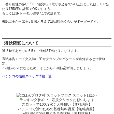
一番可能性の多い「10R確変b」+電サポ込みで540玉ほど出れば、16R当
たり1750玉の計算でOKでしょう。
もしくは1Rトータル確率7.1での計算で。
表記出玉から出玉5％減と考えて18回転弱くらいがボーダーです。
潜伏確変について
通常時初あたりの6.5％で潜伏ST当たりになります。
宣戦布告モード突入時に2Rセグランプのパターンが点灯すると潜伏確
定。
75回転のSTになるため、そこから75回転必ず回しましょう。
パチンコの機種スペック情報一覧
ランキング参加中！応援クリックお願いします
スロットで100万稼ぐ天井狙い【無料講座】
パチンコで勝つための基礎無料講座【無料講座】
回収率が20％UPする馬券講座【無料講座】