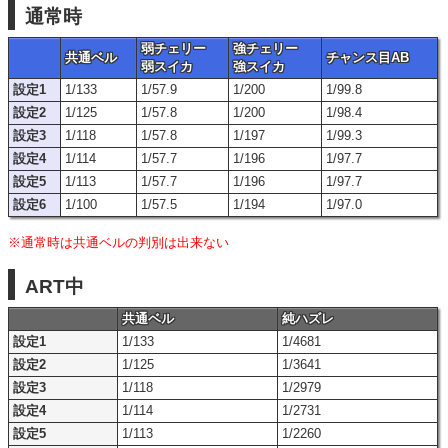
通常時
弱チェリー
強チェリー
共通ベル
チャンス目AB
弱スイカ
強スイカ
設定1
1/133
1/57.9
1/200
1/99.8
設定2
1/125
1/57.8
1/200
1/98.4
設定3
1/118
1/57.8
1/197
1/99.3
設定4
1/114
1/57.7
1/196
1/97.7
設定5
1/113
1/57.7
1/196
1/97.7
設定6
1/100
1/57.5
1/194
1/97.0
※通常時は共通ベルの判別は出来ない
ART中
共通ベル
純ハズレ
設定1
1/133
1/4681
設定2
1/125
1/3641
設定3
1/118
1/2979
設定4
1/114
1/2731
設定5
1/113
1/2260