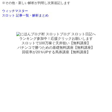
※その他・新しい解析が判明し次第追記します
ウィッチマスター
スロット 記事一覧・解析まとめ
ランキング参加中！応援クリックお願いします
スロットで100万稼ぐ天井狙い【無料講座】
パチンコで勝つための基礎無料講座【無料講座】
回収率が20％UPする馬券講座【無料講座】