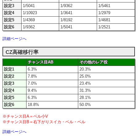
設定3
1/5041
1/9362
1/5461
設定4
1/10923
1/3641
1/2979
設定5
1/4369
1/8192
1/4681
設定6
1/9362
1/5041
1/2521
詳細ページへ
CZ高確移行率
チャンス目AB
その他のレア役
設定1
6.3%
20.3%
設定2
7.8%
25.0%
設定3
7.0%
23.4%
設定4
9.4%
31.3%
設定5
6.3%
28.1%
設定6
18.8%
50.0%
※チャンス目A＝ベル小V
※チャンス目B＝右下がりスイカ・ベル・ベル
詳細ページへ