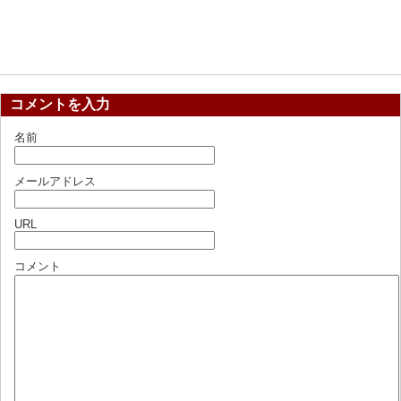
コメントを入力
名前
メールアドレス
URL
コメント