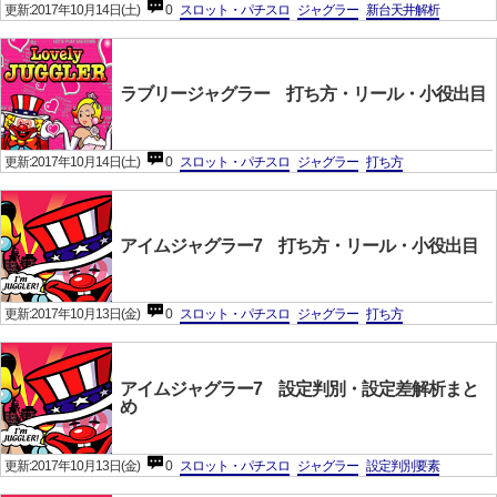
更新:2017年10月14日(土)
0
スロット・パチスロ
ジャグラー
新台天井解析
ラブリージャグラー 打ち方・リール・小役出目
更新:2017年10月14日(土)
0
スロット・パチスロ
ジャグラー
打ち方
アイムジャグラー7 打ち方・リール・小役出目
更新:2017年10月13日(金)
0
スロット・パチスロ
ジャグラー
打ち方
アイムジャグラー7 設定判別・設定差解析まと
め
更新:2017年10月13日(金)
0
スロット・パチスロ
ジャグラー
設定判別要素