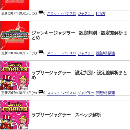
更新:2017年10月17日(火)
0
スロット・パチスロ
ジャグラー
打ち方
ジャンキージャグラー 設定判別・設定差解析ま
とめ
更新:2017年10月17日(火)
0
スロット・パチスロ
ジャグラー
設定判別要素
ラブリージャグラー 設定判別・設定差解析まと
め
更新:2017年10月14日(土)
0
スロット・パチスロ
ジャグラー
設定判別要素
ラブリージャグラー スペック解析