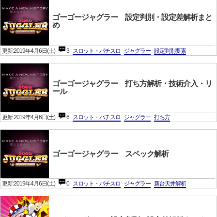
ゴーゴージャグラー 設定判別・設定差解析まと
め
更新:2019年4月6日(土)
3
スロット・パチスロ
ジャグラー
設定判別要素
ゴーゴージャグラー 打ち方解析・技術介入・リ
ール
更新:2019年4月6日(土)
6
スロット・パチスロ
ジャグラー
打ち方
ゴーゴージャグラー スペック解析
更新:2019年4月6日(土)
0
スロット・パチスロ
ジャグラー
新台天井解析