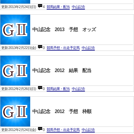
更新:2013年2月24日(日)
4
競馬結果・配当
中山記念
中山記念 2013 予想 オッズ
更新:2013年2月22日(金)
0
競馬予想・出走予定馬
中山記念
中山記念 2012 結果 配当
更新:2012年2月26日(日)
0
競馬結果・配当
中山記念
中山記念 2012 予想 枠順
更新:2012年2月24日(金)
0
競馬予想・出走予定馬
中山記念