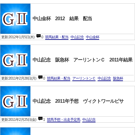
中山金杯 2012 結果 配当
更新:2012年1月5日(木)
0
競馬結果・配当
中山記念
中山金杯
中山記念 阪急杯 アーリントンＣ 2011年結果
更新:2011年2月28日(月)
0
競馬結果・配当
アーリントンＣ
中山記念
阪急杯
中山記念 2011年予想 ヴィクトワールピサ
更新:2011年2月25日(金)
1
競馬予想・出走予定馬
中山記念