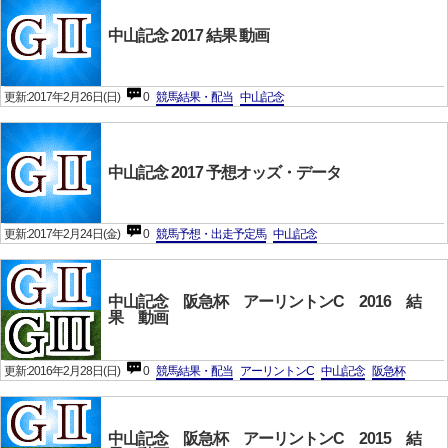
中山記念 2017 結果 動画
更新:2017年2月26日(日)
0
競馬結果・配当
中山記念
中山記念 2017 予想オッズ・データ
更新:2017年2月24日(金)
0
競馬予想・出走予定馬
中山記念
中山記念 阪急杯 アーリントンC 2016 結
果 動画
更新:2016年2月28日(日)
0
競馬結果・配当
アーリントンC
中山記念
阪急杯
中山記念 阪急杯 アーリントンC 2015 結