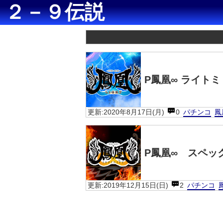
２－９伝説
P鳳凰∞ ライト
更新:2020年8月17日(月)
0
パチンコ
鳳
P鳳凰∞ スペッ
更新:2019年12月15日(日)
2
パチンコ