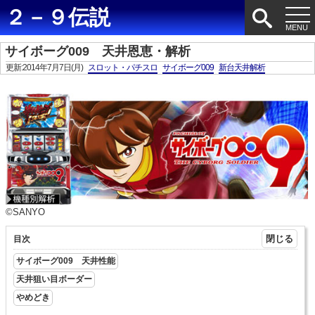
２－９伝説
サイボーグ009 天井恩恵・解析
更新:2014年7月7日(月)
スロット・パチスロ
サイボーグ009
新台天井解析
©SANYO
目次
サイボーグ009 天井性能
天井狙い目ボーダー
やめどき