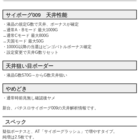
サイボーグ009 天井性能
・液晶の規定G数で天井、ボーナスが確定
→通常A・Bモード 最大1009G
→通常Cモード 最大800G
→天国モード 最大50G
・1000G以降の当選はビンゴバトルボーナス確定
・設定変更で天井G数リセット
天井狙い目ボーダー
・液晶G数570G～からG数天井狙い
やめどき
・通常時前兆無し確認後ヤメ
新台、パチスロサイボーグ009の天井解析情報です。
スペック
疑似ボーナスと、AT「サイボーグラッシュ」で増やすタイプ。
純増は2.5枚です。