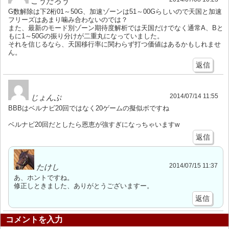
こうたろう
G数解除は下2桁01～50G、加速ゾーンは51～00Gらしいので天国と加速
フリーズはあまり噛み合わないのでは？
また、最新のモード別ゾーン期待度解析では天国だけでなく通常A、Bと
もに1～50Gの振り分けが二重丸になっていました。
それを信じるなら、天国移行率に関わらず打つ価値はあるかもしれませ
ん。
返信
2014/07/14 11:55
じょんぷ
BBBはベルナビ20回ではなく20ゲームの擬似ボですね
ベルナビ20回だとしたら恩恵が強すぎになっちゃいますw
返信
2014/07/15 11:37
たけし
あ、ホントですね。
修正しときました、ありがとうございますー。
返信
コメントを入力