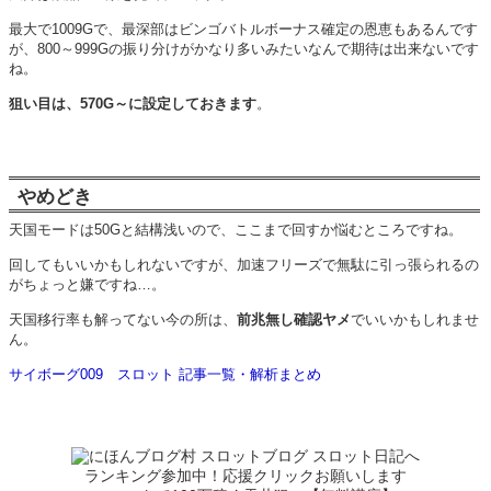
最大で1009Gで、最深部はビンゴバトルボーナス確定の恩恵もあるんです
が、800～999Gの振り分けがかなり多いみたいなんで期待は出来ないです
ね。
狙い目は、570G～に設定しておきます
。
やめどき
天国モードは50Gと結構浅いので、ここまで回すか悩むところですね。
回してもいいかもしれないですが、加速フリーズで無駄に引っ張られるの
がちょっと嫌ですね…。
天国移行率も解ってない今の所は、
前兆無し確認ヤメ
でいいかもしれませ
ん。
サイボーグ009 スロット 記事一覧・解析まとめ
ランキング参加中！応援クリックお願いします