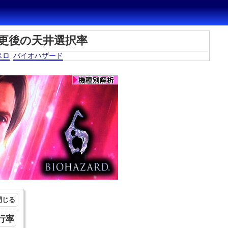
更後の天井選択率
スロ
バイオハザード
行率