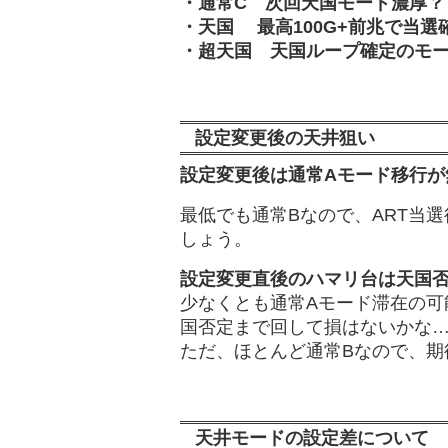
・通常C 次回天国モード濃厚？
・天国 最高100G+前兆で当選
・超天国 天国ループ確定のモ
設定変更後の天井狙い
設定変更後は通常Aモード移行が
最低でも通常Bなので、ART当
しょう。
設定変更直後のハマリ台は天国
少なくとも通常Aモード滞在の可
国否定まで回して損はないかな
ただ、ほとんど通常Bなので、期
天井モードの設定差について