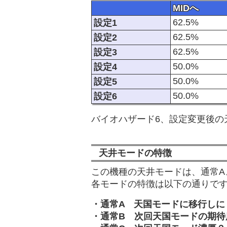
MIDへ
62.5%
設定1
62.5%
設定2
62.5%
設定3
50.0%
設定4
50.0%
設定5
50.0%
設定6
バイオハザード6、設定変更後の
天井モードの特徴
この機種の天井モードは、通常A
各モードの特徴は以下の通りで
・通常A 天国モードに移行しに
・通常B 次回天国モードの期待