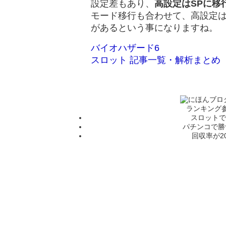
設定差もあり、
高設定はSPに移
モード移行も合わせて、高設定は
があるという事になりますね。
バイオハザード6
スロット 記事一覧・解析まとめ
ランキング
スロットで
パチンコで勝
回収率が2