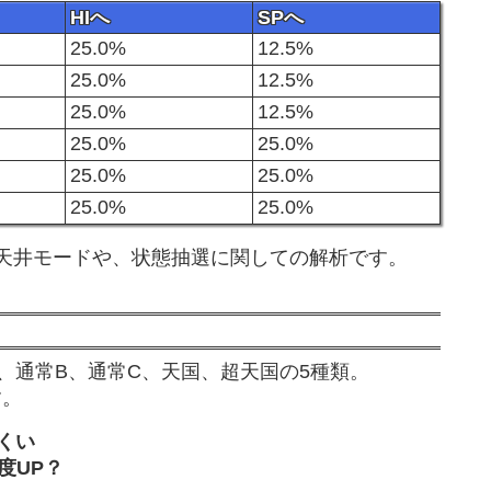
HIへ
SPへ
25.0%
12.5%
25.0%
12.5%
25.0%
12.5%
25.0%
25.0%
25.0%
25.0%
25.0%
25.0%
天井モードや、状態抽選に関しての解析です。
、通常B、通常C、天国、超天国の5種類。
す。
くい
度UP？