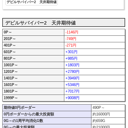
デビルサバイバー2 天井期待値
デビルサバイバー2 天井期待値
0P～
-1146円
201P～
-749円
401P～
-271円
601P～
+301円
801P～
+985円
1001P～
+1803円
1201P～
+2780円
1401P～
+3949円
1601P～
+5346円
1801P～
+7017円
1999P～
+9008円
期待値0円ボーダー
490P～
0円ボーダーからの最大投資額
約16000円
0G～の1周平均消化G数
約659G
0G～の最大投資額
約21000円