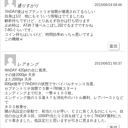
2015/06/19 08:46
通りすがり
7thDAY後はセプテントリオ強襲が優遇されてるらしい
自身は1/2 他にもそういう情報はでてましたね
解析待ちですけど、とりあえず自分は打ち切ります
止め時は、AT終了後ベルこぼし2回でるまでですかね
7-8Gぐらいです。
コイン持ちはいいけど、時間効率めっちゃ悪いですよ
この機種ｗ
返信
2015/06/21 00:37
レアキング
4thDAY 420ptの台に着席。
その後2000pt 天井
また2000pt 天井
600pt後半で7thDAYの状態でサバイバルチャンス当選。
セプテントリオ強襲で３勝⇒780枚スタート
エンディングまで行き、一撃４１００枚。
エンディング後の１Ｇ連ＡＴを消化中のバトル勝利、レアバーストなど
で
８００枚乗せ。
隣が高設定の挙動で、初当たりが早い、ＣＺに良く入るのにくらべ、自
信の台は天井３回、1000Pt当たり２回を経てようやく7thDAY勝利にた
どり着きました。低設定だと思いますが引きに恵まれました。
返信