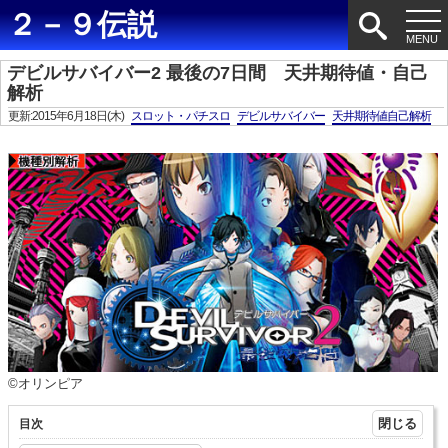
２－９伝説
デビルサバイバー2 最後の7日間 天井期待値・自己
解析
更新:2015年6月18日(木)
スロット・パチスロ
デビルサバイバー
天井期待値自己解析
©オリンピア
目次