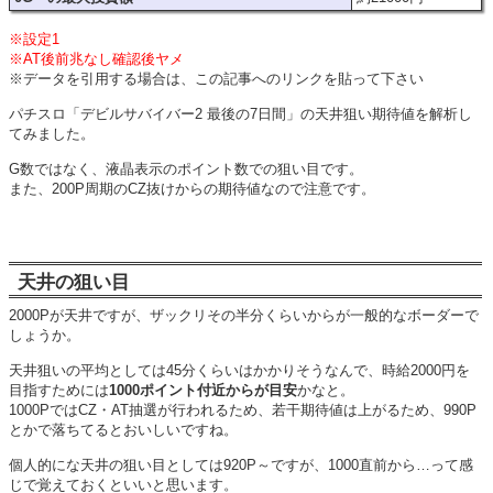
※設定1
※AT後前兆なし確認後ヤメ
※データを引用する場合は、この記事へのリンクを貼って下さい
パチスロ「デビルサバイバー2 最後の7日間」の天井狙い期待値を解析し
てみました。
G数ではなく、液晶表示のポイント数での狙い目です。
また、200P周期のCZ抜けからの期待値なので注意
です。
天井の狙い目
2000Pが天井ですが、ザックリその半分くらいからが一般的なボーダーで
しょうか。
天井狙いの平均としては45分くらいはかかりそうなんで、時給2000円を
目指すためには
1000ポイント付近からが目安
かなと。
1000PではCZ・AT抽選が行われるため、若干期待値は上がるため、990P
とかで落ちてるとおいしいですね。
個人的にな天井の狙い目としては920P～ですが、1000直前から…って感
じで覚えておくといいと思います。