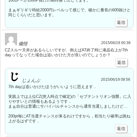
1001P～が1000P抜けの期待値で出してます。
まぁギリギリ時給2000円レベルって感じで、確かに番長の600抜けと
同じくらいだと思います。
返信
2015/06/19 00:38
備悟
CZスルー天井があるらしいですが、例えばAT終了時に液晶右上が7th
dayってなってた場合は追いかけた方が良いのでしょうか？
返信
2015/06/19 08:56
じょんぷ
7th dayは追いかけたほうがいいように思えます．
実践上では上位CZ(突入時点で確定)の「セプテントリオン強襲」に入
りやすいとの情報もあるようです．
まぁ自分は普通にサバイバルチャンスから通常当選しましたけど…
200pt毎にAT当選チャンスが来るわけですから，初当たり確率は跳ね
上がるはずです．
返信