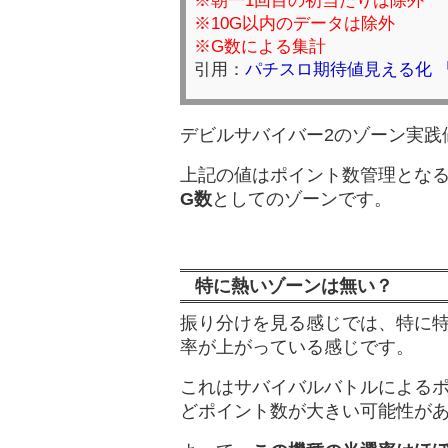
※朝一1回目の初当たりは除外
※10G以内のデータは除外
※G数による集計
引用：
パチスロ期待値見える化 
デビルサバイバー2のゾーン実践
上記の値はポイント数管理とな
G数
としてのゾーンです。
特に熱いゾーンは無い？
振り分けを見る感じでは、特に
率が上がっている感じです。
これはサバイバルバトルによる
どポイント数が大きい可能性が