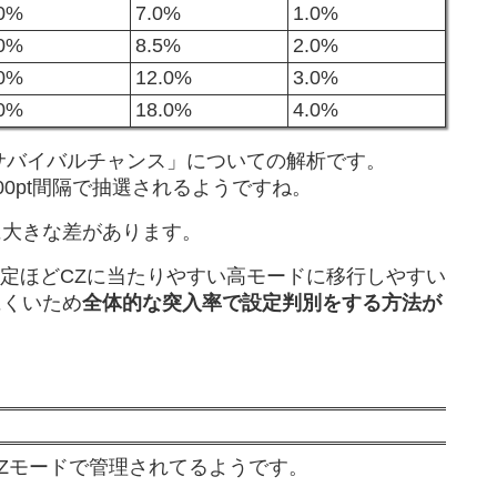
.0%
7.0%
1.0%
.0%
8.5%
2.0%
.0%
12.0%
3.0%
.0%
18.0%
4.0%
「サバイバルチャンス」についての解析です。
0pt間隔で抽選されるようですね。
に大きな差があります。
設定ほどCZに当たりやすい高モードに移行しやすい
にくいため
全体的な突入率で設定判別をする方法が
Zモードで管理されてるようです。