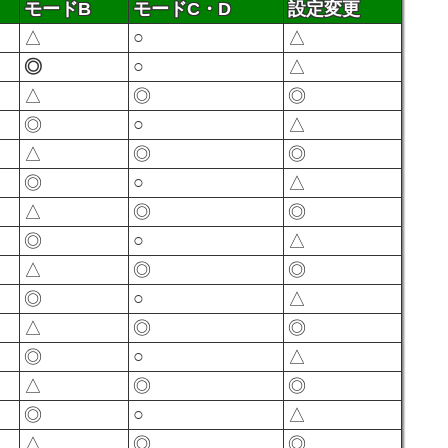
モードB
モードC・D
設定変更
○
△
△
○
◎
△
△
◎
◎
○
◎
△
△
◎
◎
○
◎
△
△
◎
◎
○
◎
△
△
◎
◎
○
◎
△
△
◎
◎
○
◎
△
△
◎
◎
○
◎
△
△
◎
◎