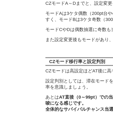
CZモードA～Dまでと、設定変
モードAは3ケタ偶数（200pt台
すく、モードBは3ケタ奇数（300
モードCやDは偶数抽選に奇数も
また設定変更後もモードがあり、
CZモード移行率と設定判別
CZモードは高設定ほどAT後に
設定判別としては、滞在モード
率を意識しましょう。
あとは
AT直後（0～99pt）
唆になる感じです。
全体的なサバイバルチャンス当