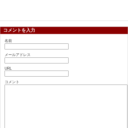
コメントを入力
名前
メールアドレス
URL
コメント