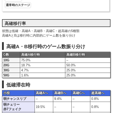
通常時のステージ
高確移行率
状態は低確・高確A・高確B・高確C・超高確の5種類
高確AとBは移行時に内部的にゲーム数を振り分け
高確A・B移行時のゲーム数振り分け
G数
高確A移行時
高確B移行時
10G
75.0%
–
20G
18.7%
50.0%
30G
4.7%
25.0%
50G
1.6%
25.0%
低確滞在時
小役
高確Aへ
高確Bへ
高確Cへ
超高確へ
弱チャンスリプ
–
9.4%
–
0.8%
弱チェリー
19.5%
–
–
0.8%
赤7フェイク