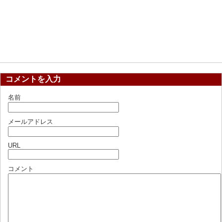
コメントを入力
名前
メールアドレス
URL
コメント