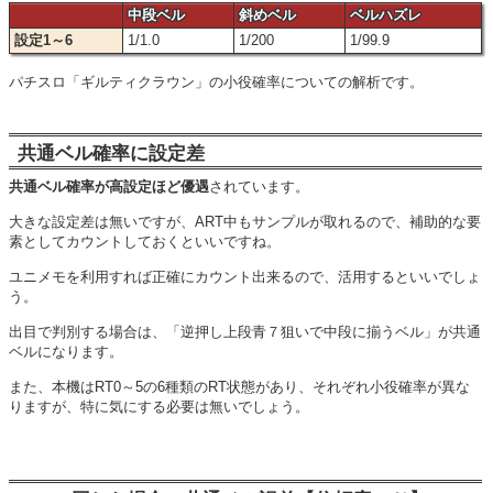
中段ベル
斜めベル
ベルハズレ
設定1～6
1/1.0
1/200
1/99.9
パチスロ「ギルティクラウン」の小役確率についての解析です。
共通ベル確率に設定差
共通ベル確率が高設定ほど優遇
されています。
大きな設定差は無いですが、ART中もサンプルが取れるので、補助的な要
素としてカウントしておくといいですね。
ユニメモを利用すれば正確にカウント出来るので、活用するといいでしょ
う。
出目で判別する場合は、「逆押し上段青７狙いで中段に揃うベル」が共通
ベルになります。
また、本機はRT0～5の6種類のRT状態があり、それぞれ小役確率が異な
りますが、特に気にする必要は無いでしょう。