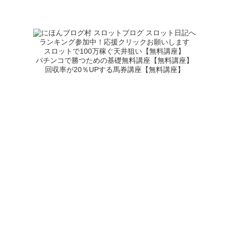
ランキング参加中！応援クリックお願いします
スロットで100万稼ぐ天井狙い【無料講座】
パチンコで勝つための基礎無料講座【無料講座】
回収率が20％UPする馬券講座【無料講座】