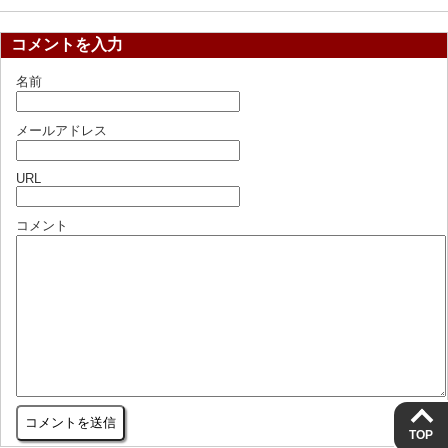
コメントを入力
名前
メールアドレス
URL
コメント
TOP