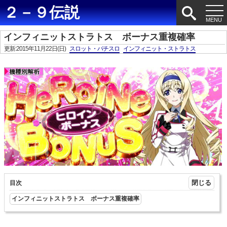
２－９伝説
インフィニットストラトス ボーナス重複確率
更新:2015年11月22日(日)
スロット・パチスロ
インフィニット・ストラトス
目次
インフィニットストラトス ボーナス重複確率