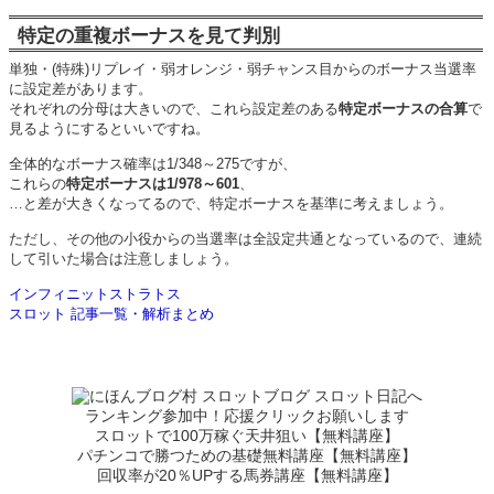
特定の重複ボーナスを見て判別
単独・(特殊)リプレイ・弱オレンジ・弱チャンス目からのボーナス当選率
に設定差があります。
それぞれの分母は大きいので、これら設定差のある
特定ボーナスの合算
で
見るようにするといいですね。
全体的なボーナス確率は1/348～275ですが、
これらの
特定ボーナスは1/978～601
、
…と差が大きくなってるので、特定ボーナスを基準に考えましょう。
ただし、その他の小役からの当選率は全設定共通となっているので、連続
して引いた場合は注意しましょう。
インフィニットストラトス
スロット 記事一覧・解析まとめ
ランキング参加中！応援クリックお願いします
スロットで100万稼ぐ天井狙い【無料講座】
パチンコで勝つための基礎無料講座【無料講座】
回収率が20％UPする馬券講座【無料講座】