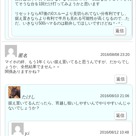
てそうな台を1回だけ打ってみようかと思います
リセットならAT後の0スルーより見切られてない分有利ですし、
据え置きならより有利で半月も見れる可能性が高くなるので…た
だ、いきなり500ハマるのは勘弁してほしいですけどね＾-＾;
返信
2016/08/08 23:20
匿名
マイホの絆、もう1年くらい据え置いてると思うんですが、だからでし
ょうか、全然結果でません＞＜
関係ありますかね？
返信
2016/08/10 21:06
たけし
据え置いてるんだったら、宵越し狙いしやすいんでやりやすいんじゃ
ないでしょうか？
返信
2016/08/12 10:48
y.i