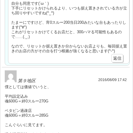
自分も同意です(´ω｀)
下手にリセットかけられるより、いつも据え置きされている方が立
ち回りやすいですね(^_^)
たまーにですけど、宵0スルー200当日200みたいな台もあったりし
ます(°∀°)
これがリセットかけてくるお店だと、300ハマる可能性もあるの
で……(._.)
なので、リセットか据え置きか分からないお店よりも、毎回据え置
きのお店の方がその台を打つ根拠が強くなると思います(^-^)
返信
2016/08/09 17:42
第９地区
僕としては価値でいうと、
平均設定込み
魂600G＝絆0スルー270G
ベタピン過疎店
魂600G＝絆0スルー285G
こんぐらいに見てます。