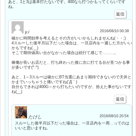
あと、1と3は基本打たないです。400なら打つかもってくらいです
ね。
返信
2016/08/10 00:38
y.i
確かに時間効率を考えるとその方がいいかもしれませんね(・・;)
4スルーした後半月以下だった場合は、一旦店内を一週した方がいい
かもですね(._.)
そこで期待値高い台がなかった場合は続行て感じで………。
稼働が良いお店だと、打ち終わった後に次に打てる台が見つかる事
が多いです(^.^)
あと、1～3スルーは確かにBT当選にあまり期待できないので天井と
かまでいっちゃうと痛いですね(´Д｀)
自分もできれば400G～から打ちたいのですが、拾えた事がないです
ね(__)
返信
2016/08/10 20:54
たけし
スルーした後半月以下だった場合は、一旦店内を一周…ってのは
いいと思いますね。