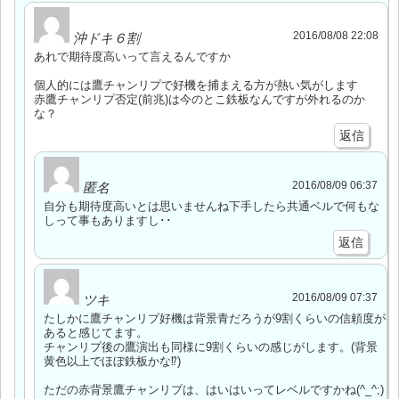
2016/08/08 22:08
沖ドキ６割
あれで期待度高いって言えるんですか
個人的には鷹チャンリプで好機を捕まえる方が熱い気がします
赤鷹チャンリプ否定(前兆)は今のとこ鉄板なんですが外れるのか
な？
返信
2016/08/09 06:37
匿名
自分も期待度高いとは思いませんね下手したら共通ベルで何もな
しって事もありますし･･
返信
2016/08/09 07:37
ツキ
たしかに鷹チャンリプ好機は背景青だろうが9割くらいの信頼度が
あると感じてます。
チャンリプ後の鷹演出も同様に9割くらいの感じがします。(背景
黄色以上でほぼ鉄板かな⁉︎)
ただの赤背景鷹チャンリプは、はいはいってレベルですかね(^_^;)