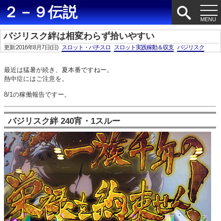
２－９伝説
バジリスク絆は相変わらず拾いやすい
更新:2016年8月7日(日)
スロット・パチスロ
スロット実践稼動＆収支
バジリスク
最近は猛暑が続き、夏本番ですねー。
熱中症にはご注意を。
8/1の稼働報告ですー。
バジリスク絆 240宵・1スルー