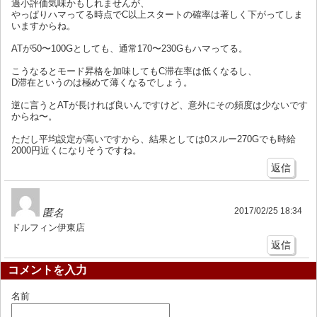
過小評価気味かもしれませんが、
やっぱりハマってる時点でC以上スタートの確率は著しく下がってしま
いますからね。
ATが50〜100Gとしても、通常170〜230Gもハマってる。
こうなるとモード昇格を加味してもC滞在率は低くなるし、
D滞在というのは極めて薄くなるでしょう。
逆に言うとATが長ければ良いんですけど、意外にその頻度は少ないです
からね〜。
ただし平均設定が高いですから、結果としては0スルー270Gでも時給
2000円近くになりそうですね。
返信
2017/02/25 18:34
匿名
ドルフィン伊東店
返信
コメントを入力
名前