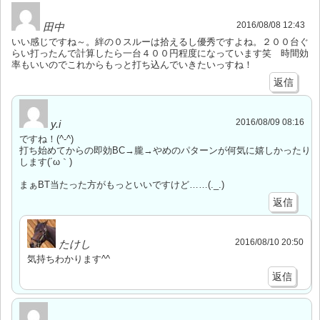
2016/08/08 12:43
田中
いい感じですね～。絆の０スルーは拾えるし優秀ですよね。２００台ぐ
らい打ったんで計算したら一台４００円程度になっています笑 時間効
率もいいのでこれからもっと打ち込んでいきたいっすね！
返信
2016/08/09 08:16
y.i
ですね！(^-^)
打ち始めてからの即効BC→朧→やめのパターンが何気に嬉しかったり
します(´ω｀)
まぁBT当たった方がもっといいですけど……(._.)
返信
2016/08/10 20:50
たけし
気持ちわかります^^
返信