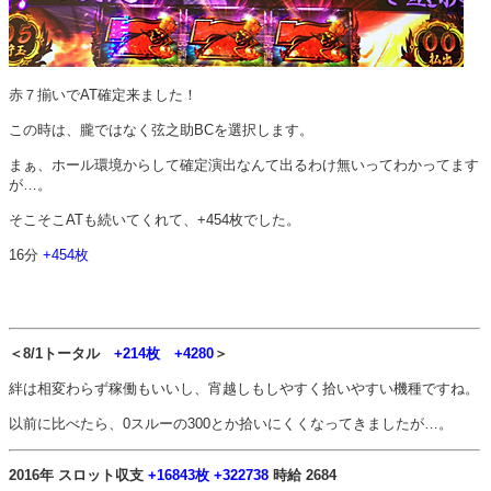
赤７揃いでAT確定来ました！
この時は、朧ではなく弦之助BCを選択します。
まぁ、ホール環境からして確定演出なんて出るわけ無いってわかってます
が…。
そこそこATも続いてくれて、+454枚でした。
16分
+454枚
＜8/1トータル
+214枚 +4280
＞
絆は相変わらず稼働もいいし、宵越しもしやすく拾いやすい機種ですね。
以前に比べたら、0スルーの300とか拾いにくくなってきましたが…。
2016年 スロット収支
+16843枚 +322738
時給 2684