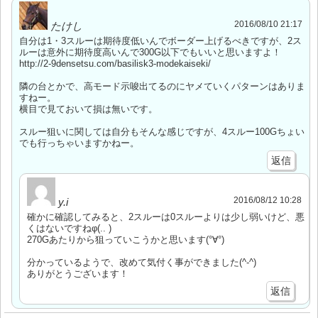
2016/08/10 21:17
たけし
自分は1・3スルーは期待度低いんでボーダー上げるべきですが、2ス
ルーは意外に期待度高いんで300G以下でもいいと思いますよ！
http://2-9densetsu.com/basilisk3-modekaiseki/
隣の台とかで、高モード示唆出てるのにヤメていくパターンはありま
すねー。
横目で見ておいて損は無いです。
スルー狙いに関しては自分もそんな感じですが、4スルー100Gちょい
でも行っちゃいますかねー。
返信
2016/08/12 10:28
y.i
確かに確認してみると、2スルーは0スルーよりは少し弱いけど、悪
くはないですねφ(.. )
270Gあたりから狙っていこうかと思います(°∀°)
分かっているようで、改めて気付く事ができました(^-^)
ありがとうございます！
返信