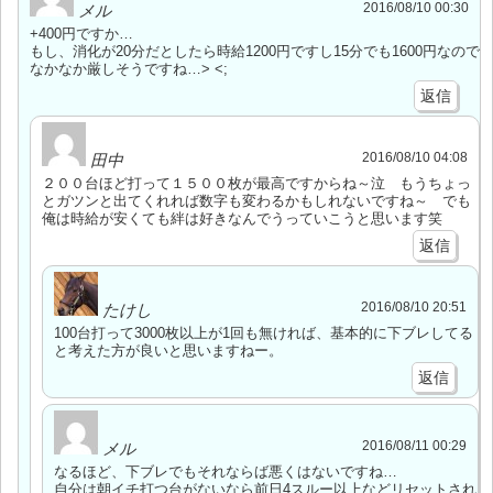
2016/08/10 00:30
メル
+400円ですか…
もし、消化が20分だとしたら時給1200円ですし15分でも1600円なので
なかなか厳しそうですね…> <;
返信
2016/08/10 04:08
田中
２００台ほど打って１５００枚が最高ですからね～泣 もうちょっ
とガツンと出てくれれば数字も変わるかもしれないですね～ でも
俺は時給が安くても絆は好きなんでうっていこうと思います笑
返信
2016/08/10 20:51
たけし
100台打って3000枚以上が1回も無ければ、基本的に下ブレしてる
と考えた方が良いと思いますねー。
返信
2016/08/11 00:29
メル
なるほど、下ブレでもそれならば悪くはないですね…
自分は朝イチ打つ台がないなら前日4スルー以上などリセットされ