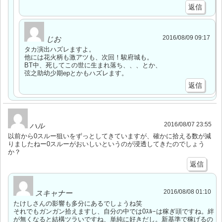
返信
2016/08/09 09:17
じお
タカ演出ハズレますよ。
他には花火柄も激アツも、次回！駿府城も。
BT中、死してこの世に生まれ落ち、、、とか、
弦之助幼少期epとかもハズレます。
返信
2016/08/07 23:55
ハル
以前から0スルー狙いをずっとしてきていますが、確かに拾える数が減
りましたねー0スルーがおいしいというのが浸透してきたのでしょう
か？
返信
2016/08/08 01:10
スキャナー
たけしさんの影響も多分にあるでしょうね笑
それでもガンガン拾えますし、自分の中では0ｽﾙｰは稼ぎ頭ですね。絆
が無くなると結構ツラいですね、単純に好きだし。新基準で稼げるの