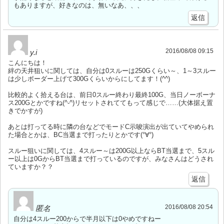
もありますが、好きなのは、無いなあ、、、
返信
2016/08/08 09:15
y.i
こんにちは！
絆の天井狙いに関しては、自分は0スルーは250Gくらい～、1～3スルー
は少しボーダー上げて300Gくらいからにしてます！(^^)
比較的よく拾える台は、前日0スルー終わり最終100G、当日ノーボーナ
ス200Gとかですね(^-^)リセットされててもって感じで……(大体据え置
きでかすが)
あとは打ってる時に隣の台などでモードC示唆演出が出ていてやめられ
た場合とかは、BC当選まで打ったりとかです(°∀°)
スルー狙いに関しては、4スルー～は200G以上ならBT当選まで、5スル
ー以上は0GからBT当選まで打っているのですが、みなさんはどうされ
ていますか？？
返信
2016/08/08 20:54
匿名
自分は4スルー200からで半月以下は0やめですねー