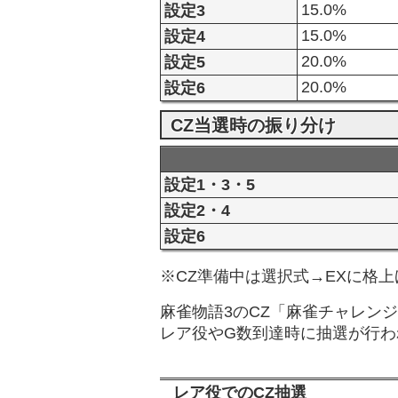
15.0%
設定3
15.0%
設定4
20.0%
設定5
20.0%
設定6
CZ当選時の振り分け
設定1・3・5
設定2・4
設定6
※CZ準備中は選択式→EXに格
麻雀物語3のCZ「麻雀チャレン
レア役やG数到達時に抽選が行わ
レア役でのCZ抽選