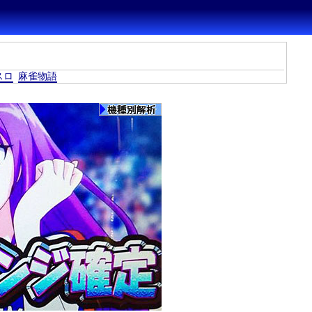
スロ
麻雀物語