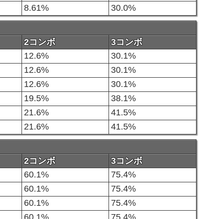
8.61%
30.0%
2コンボ
3コンボ
12.6%
30.1%
12.6%
30.1%
12.6%
30.1%
19.5%
38.1%
21.6%
41.5%
21.6%
41.5%
2コンボ
3コンボ
60.1%
75.4%
60.1%
75.4%
60.1%
75.4%
60.1%
75.4%