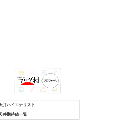
天井ハイエナリスト
天井期待値一覧