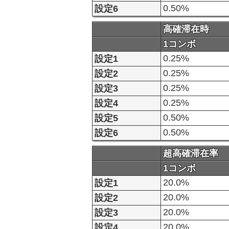
0.50%
設定6
高確滞在時
1コンボ
0.25%
設定1
0.25%
設定2
0.25%
設定3
0.25%
設定4
0.50%
設定5
0.50%
設定6
超高確滞在率
1コンボ
20.0%
設定1
20.0%
設定2
20.0%
設定3
20.0%
設定4