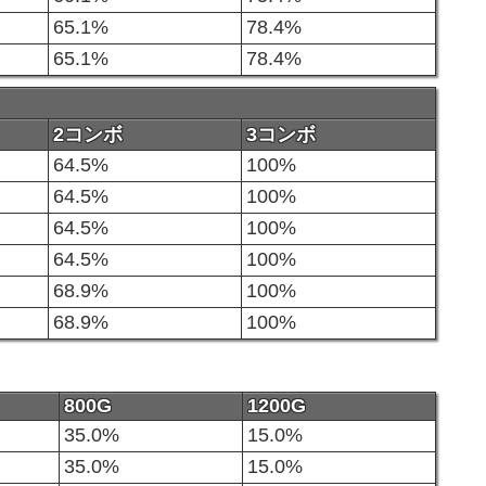
65.1%
78.4%
65.1%
78.4%
2コンボ
3コンボ
64.5%
100%
64.5%
100%
64.5%
100%
64.5%
100%
68.9%
100%
68.9%
100%
800G
1200G
35.0%
15.0%
35.0%
15.0%