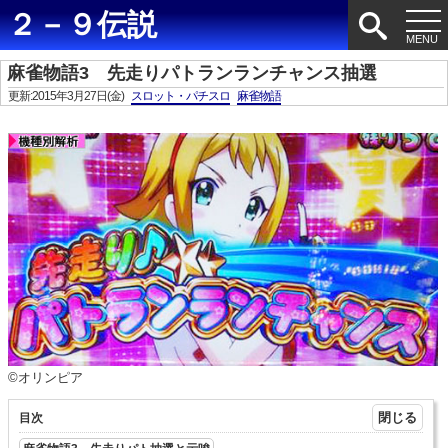
２－９伝説
麻雀物語3 先走りパトランランチャンス抽選
更新:2015年3月27日(金)
スロット・パチスロ
麻雀物語
©オリンピア
目次