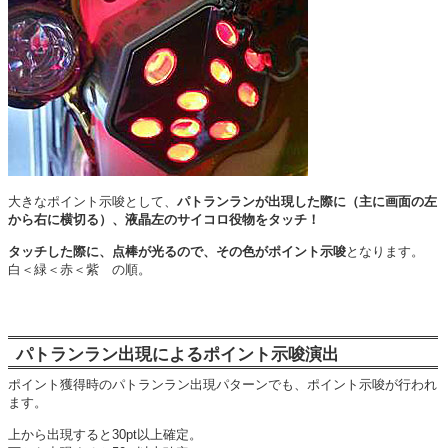
大きなポイント示唆として、
パトランランが出現した際に（主に画面の左
から右に横切る）、液晶左のサイコロ役物をタッチ！
タッチした際に、点棒が光るので、その色がポイント示唆
となります。
白＜緑＜赤＜紫 の順。
パトランラン出現によるポイント示唆演出
ポイント獲得時のパトランラン出現パターンでも、ポイント示唆が行われ
ます。
上から出現すると30pt以上確定。