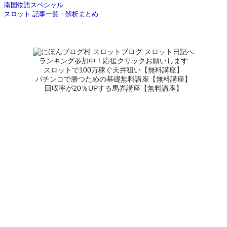
南国物語スペシャル
スロット 記事一覧・解析まとめ
ランキング参加中！応援クリックお願いします
スロットで100万稼ぐ天井狙い【無料講座】
パチンコで勝つための基礎無料講座【無料講座】
回収率が20％UPする馬券講座【無料講座】