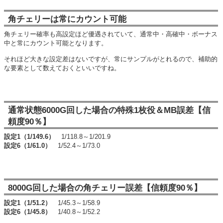
角チェリーは常にカウント可能
角チェリー確率も高設定ほど優遇されていて、通常中・高確中・ボーナス
中と常にカウント可能となります。
それほど大きな設定差はないですが、常にサンプルがとれるので、補助的
な要素として数えておくといいですね。
通常状態6000G回した場合の特殊1枚役＆MB誤差【信
頼度90％】
設定1（1/149.6）
1/118.8～1/201.9
設定6（1/61.0）
1/52.4～1/73.0
8000G回した場合の角チェリー誤差【信頼度90％】
設定1（1/51.2）
1/45.3～1/58.9
設定6（1/45.8）
1/40.8～1/52.2