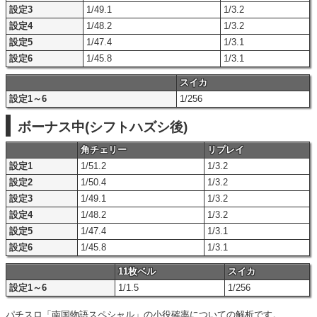
設定3
1/49.1
1/3.2
設定4
1/48.2
1/3.2
設定5
1/47.4
1/3.1
設定6
1/45.8
1/3.1
スイカ
設定1～6
1/256
ボーナス中(シフトハズシ後)
角チェリー
リプレイ
設定1
1/51.2
1/3.2
設定2
1/50.4
1/3.2
設定3
1/49.1
1/3.2
設定4
1/48.2
1/3.2
設定5
1/47.4
1/3.1
設定6
1/45.8
1/3.1
11枚ベル
スイカ
設定1～6
1/1.5
1/256
パチスロ「南国物語スペシャル」の小役確率についての解析です。