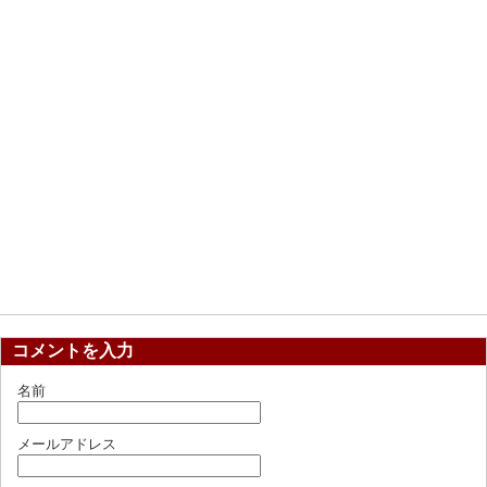
コメントを入力
名前
メールアドレス