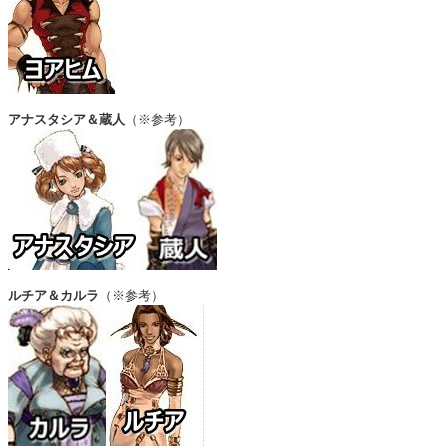
アナスタシア＆蔵人
（※参考）
ルチア＆カルラ
（※参考）