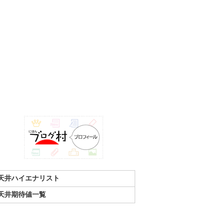
天井ハイエナリスト
天井期待値一覧