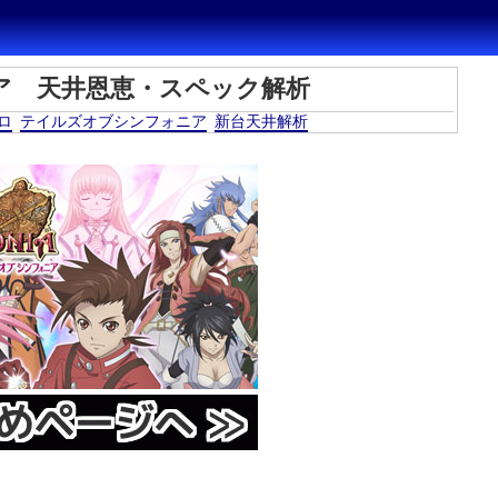
ア 天井恩恵・スペック解析
ロ
テイルズオブシンフォニア
新台天井解析