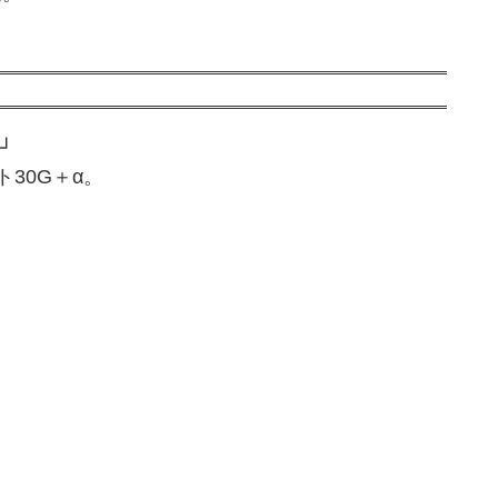
」
ト30G＋α。