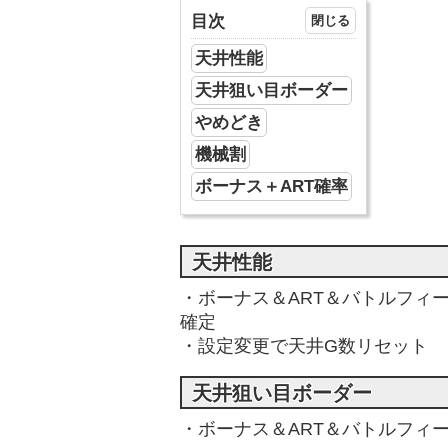
目次
天井性能
天井狙い目ボーダー
やめどき
機械割
ボーナス＋ART確率
天井性能
・ボーナス＆ART＆バトルフィー
確定
・設定変更で天井G数リセット
天井狙い目ボーダー
・ボーナス＆ART＆バトルフィー