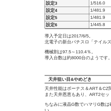
1/516.0
設定3
1/481.9
設定4
1/481.9
設定5
1/445.8
設定6
導入予定日は2017/6/5。
北電子の新台パチスロ「テイル
機械割は97.5～110.4％。
導入台数は約8000台のようです
天井狙い目&やめどき
天井性能はボーナス＆ART＆CZ間
また天井恩恵もあり、ART2セ
ちなみに液晶G数でハマリG数は
い。