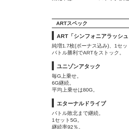
ARTスペック
ART「シンフォニアラッシュ
純増1.7枚(ボーナス込み)、1セッ
バトル勝利でARTをストック。
ユニゾンアタック
毎G上乗せ。
6G継続。
平均上乗せは80G。
エターナルドライブ
バトル敗北まで継続。
1セット5G。
継続率92％。