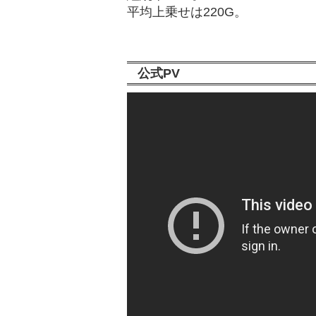
平均上乗せは220G。
公式PV