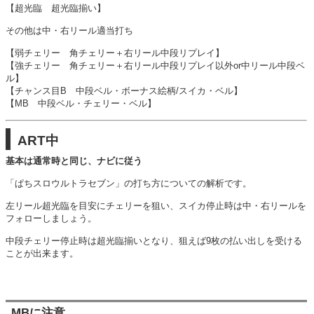
【
超光臨
超光臨揃い】
その他は中・右リール適当打ち
【
弱チェリー
角チェリー＋右リール中段リプレイ】
【
強チェリー
角チェリー＋右リール中段リプレイ以外or中リール中段ベ
ル】
【
チャンス目B
中段ベル・ボーナス絵柄/スイカ・ベル】
【
MB
中段ベル・チェリー・ベル】
ART中
基本は通常時と同じ、ナビに従う
「ぱちスロウルトラセブン」の打ち方についての解析です。
左リール超光臨を目安にチェリーを狙い、スイカ停止時は中・右リールを
フォローしましょう。
中段チェリー停止時は超光臨揃いとなり、狙えば9枚の払い出しを受ける
ことが出来ます。
MBに注意