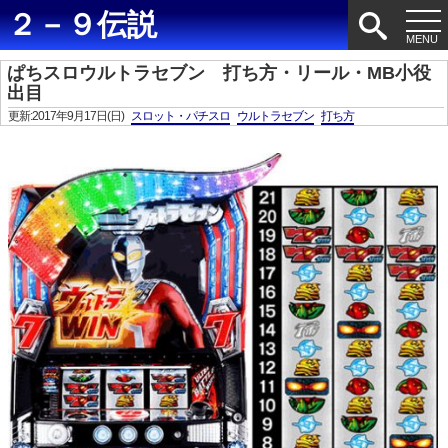
２－９伝説
ぱちスロウルトラセブン 打ち方・リール・MB小役
出目
更新:2017年9月17日(日)
スロット・パチスロ
ウルトラセブン
打ち方