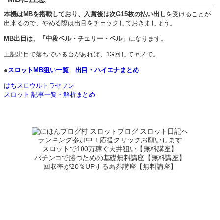
本機はMBを搭載しており、入賞後は次G15枚の払い出し
を受けることが
出来るので、やめる際は出目をチェックしておきましょう。
MB出目は、「中段ベル・チェリー・ベル」
になります。
上記出目で落ちている台があれば、1G回してヤメで。
●
スロットMB狙い一覧 出目・ハイエナまとめ
ぱちスロウルトラセブン
スロット 記事一覧・解析まとめ
ランキング参加中！応援クリックお願いします
スロットで100万稼ぐ天井狙い【無料講座】
パチンコで勝つための基礎無料講座【無料講座】
回収率が20％UPする馬券講座【無料講座】