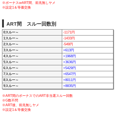
※ボーナスorART間、前兆無しヤメ
※設定1＆等価交換
ART間 スルー回数別
0スルー～
-1171円
1スルー～
-1433円
2スルー～
-549円
3スルー～
+613円
4スルー～
+1968円
5スルー～
+3636円
6スルー～
+5429円
7スルー～
+6547円
8スルー～
+8011円
9スルー～
+8835円
※ART間のボーナスでのART非当選スルー回数
※G数不問
※ART後、前兆無しヤメ
※設定1＆等価交換