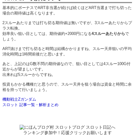
基本的にボーナスでART非当選が続けば続くほどART当選まで打ち切った
場合の期待値は高くなります。
2スルーあたりまでは打ち切る期待値は無いですが、3スルーあたりからプ
ラス転換。
効率良い狙い目としては、期待値約+2000円になる
4スルーあたりから
で
しょう。
ART抜けまで打ち切ると時間は結構かかりますね、スルー天井狙いの平均
消化時間は1時間前後だと思います。
あと、上記のはG数不問の期待値なので、狙い目としては4スルー100G付
近からが望ましいです。
出来れば5スルーからですね。
投資もかかる機種だと思うので、スルー天井を狙う場合は資金と時間に余
裕を持って行いましょう。
機動戦士Zガンダム
スロット 記事一覧・解析まとめ
ランキング参加中！応援クリックお願いします