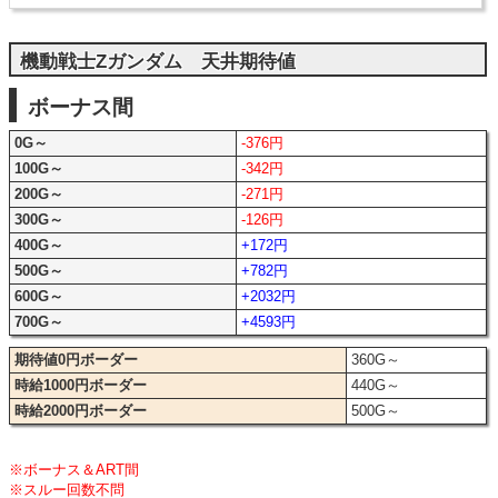
機動戦士Zガンダム 天井期待値
ボーナス間
0G～
-376円
100G～
-342円
200G～
-271円
300G～
-126円
400G～
+172円
500G～
+782円
600G～
+2032円
700G～
+4593円
期待値0円ボーダー
360G～
時給1000円ボーダー
440G～
時給2000円ボーダー
500G～
※ボーナス＆ART間
※スルー回数不問