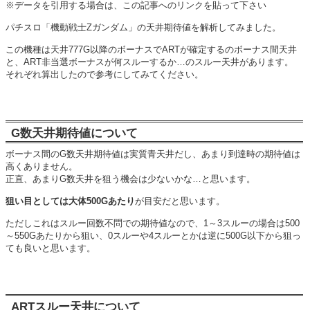
※データを引用する場合は、この記事へのリンクを貼って下さい
パチスロ「機動戦士Zガンダム」の天井期待値を解析してみました。
この機種は天井777G以降のボーナスでARTが確定するのボーナス間天井
と、ART非当選ボーナスが何スルーするか…のスルー天井があります。
それぞれ算出したので参考にしてみてください。
G数天井期待値について
ボーナス間のG数天井期待値は実質青天井だし、あまり到達時の期待値は
高くありません。
正直、あまりG数天井を狙う機会は少ないかな…と思います。
狙い目としては大体500Gあたり
が目安だと思います。
ただしこれはスルー回数不問での期待値なので、1～3スルーの場合は500
～550Gあたりから狙い、0スルーや4スルーとかは逆に500G以下から狙っ
ても良いと思います。
ARTスルー天井について