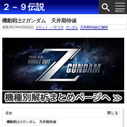
２－９伝説
機動戦士Zガンダム 天井期待値
更新:2017年4月9日(日)
スロット・パチスロ
ガンダム
天井期待値自己解析
目次
機動戦士Zガンダム 天井期待値