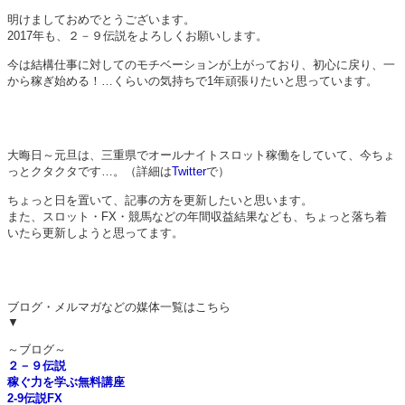
明けましておめでとうございます。
2017年も、２－９伝説をよろしくお願いします。
今は結構仕事に対してのモチベーションが上がっており、初心に戻り、一
から稼ぎ始める！…くらいの気持ちで1年頑張りたいと思っています。
大晦日～元旦は、三重県でオールナイトスロット稼働をしていて、今ちょ
っとクタクタです…。（詳細は
Twitter
で）
ちょっと日を置いて、記事の方を更新したいと思います。
また、スロット・FX・競馬などの年間収益結果なども、ちょっと落ち着
いたら更新しようと思ってます。
ブログ・メルマガなどの媒体一覧はこちら
▼
～ブログ～
２－９伝説
稼ぐ力を学ぶ無料講座
2-9伝説FX