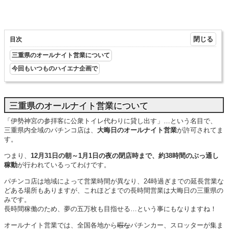
目次
三重県のオールナイト営業について
今回もいつものハイエナ企画で
三重県のオールナイト営業について
「伊勢神宮の参拝客に公衆トイレ代わりに貸し出す」…という名目で、
三重県内全域のパチンコ店は、
大晦日のオールナイト営業
が許可されてま
す。
つまり、
12月31日の朝～1月1日の夜の閉店時まで、約38時間のぶっ通し
稼動
が行われているってわけです。
パチンコ店は地域によって営業時間が異なり、24時過ぎまでの延長営業な
どある場所もありますが、これほどまでの長時間営業は大晦日の三重県の
みです。
長時間稼働のため、夢の五万枚も目指せる…という事にもなりますね！
オールナイト営業では、全国各地から
暇な
パチンカー、スロッターが集ま