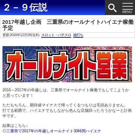
２－９伝説
2017年越し企画 三重県のオールナイトハイエナ稼働
予定
更新:2016年12月29日(木)
スロット・パチスロ
旅打ち
2016～2017年の年越しは、三重県でオールナイト稼働でもしてこようか
と思っています！
ただもちろん、期待値マイナスで帰ってくるつもりは毛頭ありません。
打てる範囲で、ハイエナでもしながら色んな店舗回ったろうかなーと計画
中です。
結果はこちら↓
◎
三重県で2017年の年越しオールナイト30時間ハイエナ