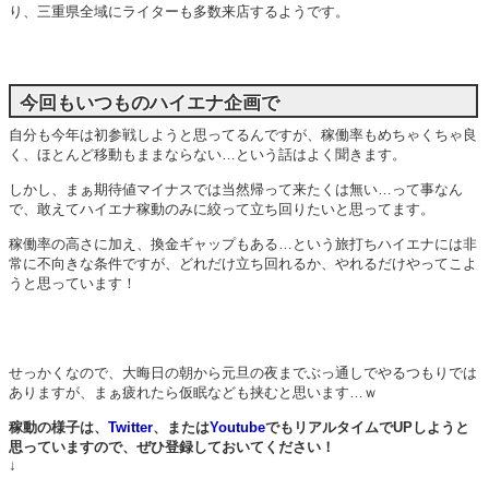
り、三重県全域にライターも多数来店するようです。
今回もいつものハイエナ企画で
自分も今年は初参戦しようと思ってるんですが、稼働率もめちゃくちゃ良
く、ほとんど移動もままならない…という話はよく聞きます。
しかし、まぁ期待値マイナスでは当然帰って来たくは無い…って事なん
で、敢えてハイエナ稼動のみに絞って立ち回りたいと思ってます。
稼働率の高さに加え、換金ギャップもある…という旅打ちハイエナには非
常に不向きな条件ですが、どれだけ立ち回れるか、やれるだけやってこよ
うと思っています！
せっかくなので、大晦日の朝から元旦の夜までぶっ通しでやるつもりでは
ありますが、まぁ疲れたら仮眠なども挟むと思います…ｗ
稼動の様子は、
Twitter
、または
Youtube
でもリアルタイムでUPしようと
思っていますので、ぜひ登録しておいてください！
↓