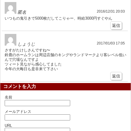
2016/12/31 20:03
匿名
いつもの鬼引きで5000枚だしてこりゃー、時給3000円すぐやん
返信
2017/01/03 17:05
しょうじ
さすがたけしさんですね〜
鈴鹿のホームランは周辺店舗のキングやランドマークより客レベル低い
んで穴場なんですよ
ツィート見ながら感心してました
今年の大晦日も是非来て下さい
返信
コメントを入力
名前
メールアドレス
URL