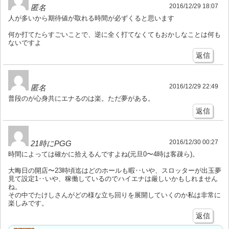
2016/12/29 18:07
匿名
人が多いから期待値が取れる時間が必ずくると思います
何か打てたらすごいことで、逆に全く打てなくてもおかしなことは何も
ないですよ
返信
2016/12/29 22:49
匿名
普段のが心身共にエナるのは楽。ただ夢がある。
返信
2016/12/30 00:27
21時にPGG
時間によっては確かに拾えるんですよね(元旦0〜4時は客疎ら)。
大晦日の開店〜23時頃迄はどのホールも暇‥いや、スロッターが出玉夢
見て設定1‥いや、稼働しているのでハイエナは厳しいかもしれません
ね。
その中でたけしさんがどの様な立ち回りを展開していくのか私は非常に
楽しみです。
返信