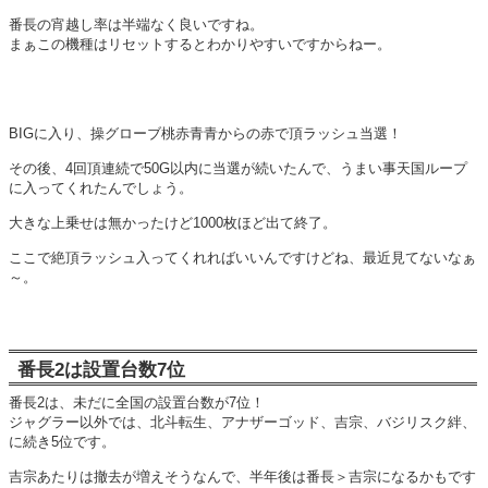
番長の宵越し率は半端なく良いですね。
まぁこの機種はリセットするとわかりやすいですからねー。
BIGに入り、操グローブ桃赤青青からの赤で頂ラッシュ当選！
その後、4回頂連続で50G以内に当選が続いたんで、うまい事天国ループ
に入ってくれたんでしょう。
大きな上乗せは無かったけど1000枚ほど出て終了。
ここで絶頂ラッシュ入ってくれればいいんですけどね、最近見てないなぁ
～。
番長2は設置台数7位
番長2は、未だに全国の設置台数が7位！
ジャグラー以外では、北斗転生、アナザーゴッド、吉宗、バジリスク絆、
に続き5位です。
吉宗あたりは撤去が増えそうなんで、半年後は番長＞吉宗になるかもです