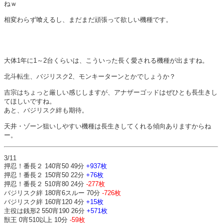
ねｗ
相変わらず喰えるし、まだまだ頑張って欲しい機種です。
大体1年に1～2台くらいは、こういった長く愛される機種が出ますね。
北斗転生、バジリスク2、モンキーターンとかでしょうか？
吉宗はちょっと厳しい感じしますが、アナザーゴッドはぜひとも長生きし
てほしいですね。
あと、バジリスク絆も期待。
天井・ゾーン狙いしやすい機種は長生きしてくれる傾向ありますからね
ー。
3/11
押忍！番長２ 140宵50 49分
+937枚
押忍！番長２ 150宵50 22分
+76枚
押忍！番長２ 510宵80 24分
-277枚
バジリスク絆 180宵6スルー 70分
-726枚
バジリスク絆 160宵120 4分
+15枚
主役は銭形2 550宵190 26分
+571枚
獣王 0宵510以上 10分
-59枚