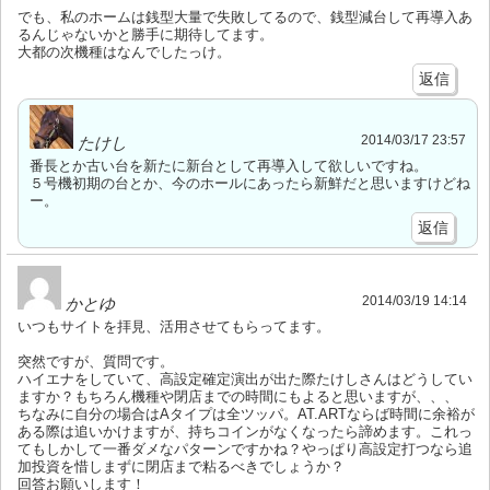
でも、私のホームは銭型大量で失敗してるので、銭型減台して再導入あ
るんじゃないかと勝手に期待してます。
大都の次機種はなんでしたっけ。
返信
2014/03/17 23:57
たけし
番長とか古い台を新たに新台として再導入して欲しいですね。
５号機初期の台とか、今のホールにあったら新鮮だと思いますけどね
ー。
返信
2014/03/19 14:14
かとゆ
いつもサイトを拝見、活用させてもらってます。
突然ですが、質問です。
ハイエナをしていて、高設定確定演出が出た際たけしさんはどうしてい
ますか？もちろん機種や閉店までの時間にもよると思いますが、、、
ちなみに自分の場合はAタイプは全ツッパ。AT.ARTならば時間に余裕が
ある際は追いかけますが、持ちコインがなくなったら諦めます。これっ
てもしかして一番ダメなパターンですかね？やっぱり高設定打つなら追
加投資を惜しまずに閉店まで粘るべきでしょうか？
回答お願いします！