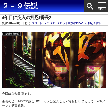
２－９伝説
4年目に突入の押忍!番長2
更新:2014年3月16日(日)
スロット・パチスロ
スロット実践稼動＆収支
押忍！番長
今回は稼働日記です。
番長の当日140G宵越し50G、まぁ当然のごとく宵越ししてまして、200ゾ
ーンで見事解除。