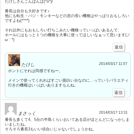
たけしさんこんばんは(^o^)/
番長は自分も大好きです♪
他にも転生・バジ・モンキーなどの息の長い機種はやっぱりおもしろい
ですよね(*^^*)
それ以外にもおもしろい打ちこみたい機種っていっぱいあるんで、
ホールにはもっと１つの機種を大事に使ってほしいなぁって思います(ノ
ω｀*)
返信
2014/03/17 11:57
たけし
ホントにそれは同感ですねー。
メインで使ってくれればすごい面白い台なのに…っていうバラエティ
行きの機種はいっぱいありますもんね。
返信
2014/03/17 13:31
まさっく
番長も多くて4、5台の半島くらいおいてある店がほとんどになっかしま
いましたね。
そろそろ番長3もいい頃合いじゃないでしょうかね。