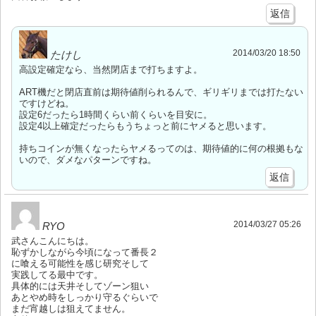
返信
2014/03/20 18:50
たけし
高設定確定なら、当然閉店まで打ちますよ。
ART機だと閉店直前は期待値削られるんで、ギリギリまでは打たない
ですけどね。
設定6だったら1時間くらい前くらいを目安に。
設定4以上確定だったらもうちょっと前にヤメると思います。
持ちコインが無くなったらヤメるってのは、期待値的に何の根拠もな
いので、ダメなパターンですね。
返信
2014/03/27 05:26
RYO
武さんこんにちは。
恥ずかしながら今頃になって番長２
に喰える可能性を感じ研究そして
実践してる最中です。
具体的には天井そしてゾーン狙い
あとやめ時をしっかり守るぐらいで
まだ宵越しは狙えてません。