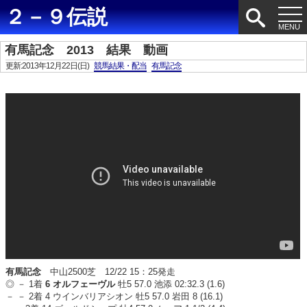
２－９伝説
有馬記念 2013 結果 動画
更新:2013年12月22日(日)
競馬結果・配当
有馬記念
有馬記念
中山2500芝 12/22 15：25発走
◎ － 1着
6 オルフェーヴル
牡5 57.0 池添 02:32.3 (1.6)
－ － 2着 4 ウインバリアシオン 牡5 57.0 岩田 8 (16.1)