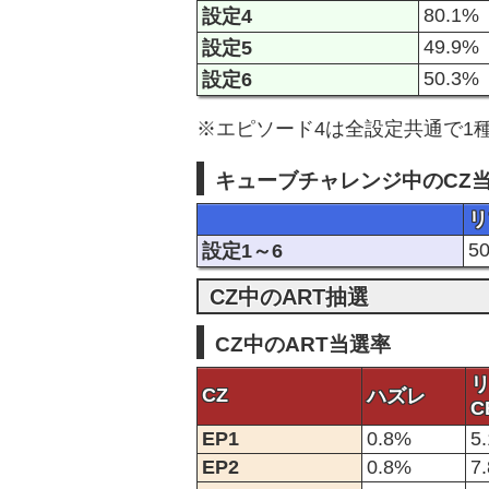
80.1%
設定4
49.9%
設定5
50.3%
設定6
※エピソード4は全設定共通で1
キューブチャレンジ中のCZ
リ
5
設定1～6
CZ中のART抽選
CZ中のART当選率
CZ
ハズレ
C
EP1
0.8%
5
EP2
0.8%
7