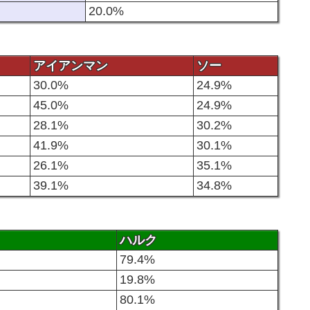
20.0%
アイアンマン
ソー
30.0%
24.9%
45.0%
24.9%
28.1%
30.2%
41.9%
30.1%
26.1%
35.1%
39.1%
34.8%
ハルク
79.4%
19.8%
80.1%