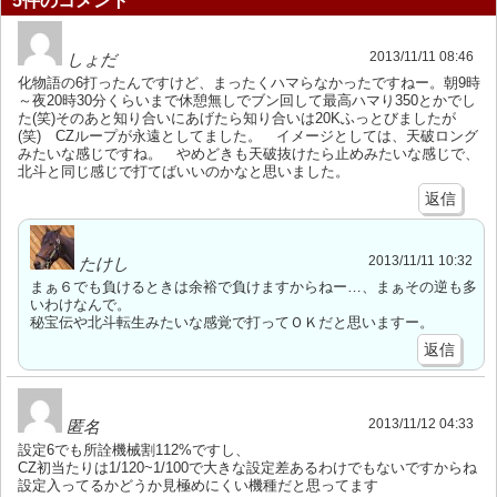
5件のコメント
2013/11/11 08:46
しょだ
化物語の6打ったんですけど、まったくハマらなかったですねー。朝9時
～夜20時30分くらいまで休憩無しでブン回して最高ハマり350とかでし
た(笑)そのあと知り合いにあげたら知り合いは20Kふっとびましたが
(笑) CZループが永遠としてました。 イメージとしては、天破ロング
みたいな感じですね。 やめどきも天破抜けたら止めみたいな感じで、
北斗と同じ感じで打てばいいのかなと思いました。
返信
2013/11/11 10:32
たけし
まぁ６でも負けるときは余裕で負けますからねー…、まぁその逆も多
いわけなんで。
秘宝伝や北斗転生みたいな感覚で打ってＯＫだと思いますー。
返信
2013/11/12 04:33
匿名
設定6でも所詮機械割112%ですし、
CZ初当たりは1/120~1/100で大きな設定差あるわけでもないですからね
設定入ってるかどうか見極めにくい機種だと思ってます