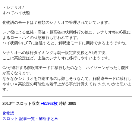
・シナリオ7
すべてハイ状態
化物語のモードは７種類のシナリオで管理されていています。
レア役による低確・高確・超高確の状態移行の他に、シナリオ毎のG数に
よるロー・ハイの状態移行も行われてます。
ハイ状態中にCZに当選すると、解呪連モードに期待できるようですね。
シナリオへの移行タイミングは朝一設定変更後とAT終了後。
ここは高設定ほど、上位のシナリオに移行しやすいようです。
CZが連荘する解呪連モードに移行したのなら、ハイゾーンがった可能性
が高くなります。
なかなかシナリオを判別するのは難しそうなんで、解呪連モードに移行し
やすい＝高設定の可能性も若干上がる事だけ覚えておけばいいかと思いま
す。
2013年 スロット収支
+65962枚
時給 3009
化物語
スロット 記事一覧・解析まとめ