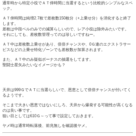
通常時から特定小役でＡＴ倖時間に当選するという比較的シンプルなスペ
ック。
ＡＴ倖時間は純増2.7枚で差枚数150枚分（+上乗せ分）を消化すると終了
します。
差枚は中段ベルのみでの減算らしいので、レア小役は除外みたいです。
それにしても、差枚数管理ってのは珍しいですねー。
ＡＴ中は差枚数上乗せがあり、倍倍チャンスや、0Ｇ連のエクストラサー
ビスなどの上乗せ特化ゾーンでも差枚数が加算されます。
また、ＡＴ中のみ疑似ボーナスの抽選をしてます。
聖闘士星矢みたいなイメージかも？
天井は999ＧでＡＴに当選らしいで、恩恵として倍倍チャンスが付いてく
るようです。
そこまで大きい恩恵ではないにしろ、天井から爆発する可能性が高くなる
のは良い事です。
狙い目としては610Ｇ～って事で設定しておきます。
ヤメ時は通常時転落後、前兆無しを確認後ヤメ。