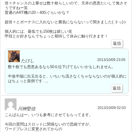
倍々チャンスの上乗せは数十枚らしいので、天井の恩恵たいして無さそ
うですねー笑
普通のART機の20～40Gぐらいかな？
超倍々とボーナスに入れないと勝負にならないって聞きました(:３っ)∋
個人的には、最低でも150枚は嬉しい笑
甲殻とか好きなんでちょっと期待して休みに触り行きます！
返信
2013/10/09 23:05
たけし
数十枚でも恩恵あるなら50Ｇ位下げてもいいかもしれません。
中途半端に出玉出ると、いちいち流さなくちゃならないのが個人的に
はちょっと面倒です…。
返信
2013/10/09 02:03
川神堅信
こんばんはー。いつも参考にさせてもらってます。
今回の質問はスロットに関係ないので恐縮ですが、
ワードプレスに変更されてからの