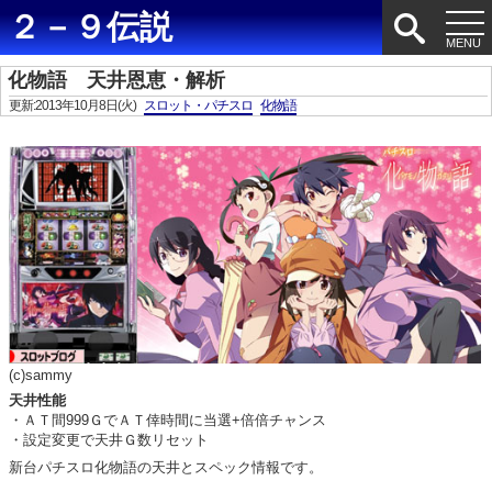
２－９伝説
化物語 天井恩恵・解析
更新:2013年10月8日(火)
スロット・パチスロ
化物語
(c)sammy
天井性能
・ＡＴ間999ＧでＡＴ倖時間に当選+倍倍チャンス
・設定変更で天井Ｇ数リセット
新台パチスロ化物語の天井とスペック情報です。