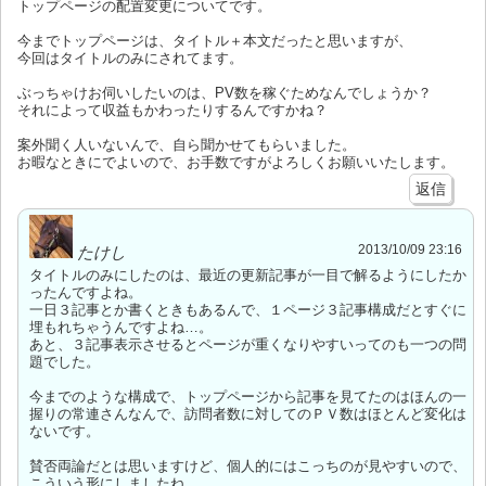
トップページの配置変更についてです。
今までトップページは、タイトル＋本文だったと思いますが、
今回はタイトルのみにされてます。
ぶっちゃけお伺いしたいのは、PV数を稼ぐためなんでしょうか？
それによって収益もかわったりするんですかね？
案外聞く人いないんで、自ら聞かせてもらいました。
お暇なときにでよいので、お手数ですがよろしくお願いいたします。
返信
2013/10/09 23:16
たけし
タイトルのみにしたのは、最近の更新記事が一目で解るようにしたか
ったんですよね。
一日３記事とか書くときもあるんで、１ページ３記事構成だとすぐに
埋もれちゃうんですよね…。
あと、３記事表示させるとページが重くなりやすいってのも一つの問
題でした。
今までのような構成で、トップページから記事を見てたのはほんの一
握りの常連さんなんで、訪問者数に対してのＰＶ数はほとんど変化は
ないです。
賛否両論だとは思いますけど、個人的にはこっちのが見やすいので、
こういう形にしましたね。