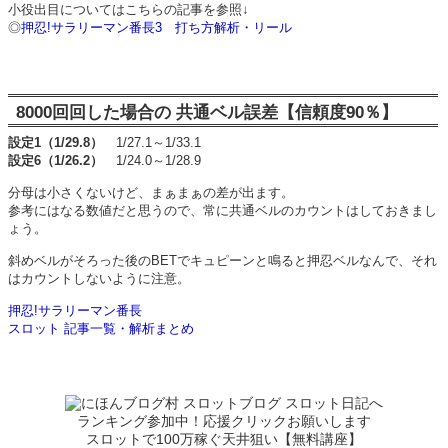
小役出目についてはこちらの記事を参照↓
◎
押忍!サラリーマン番長3 打ち方解析・リール
8000回回した場合の 共通ベル誤差【信頼度90％】
設定1（1/29.8）
1/27.1～1/33.1
設定6（1/26.2）
1/24.0～1/28.9
分母は小さくないけど、まぁまぁの差が出ます。
参考にはなる数値だと思うので、常に共通ベルのカウントはしておきまし
ょう。
斜めベルがそろった後のBETでキュピーンと鳴ると押忍ベルなんで、それ
はカウントしないように注意。
押忍!サラリーマン番長
スロット 記事一覧・解析まとめ
ランキング参加中！応援クリックお願いします
スロットで100万稼ぐ天井狙い【無料講座】