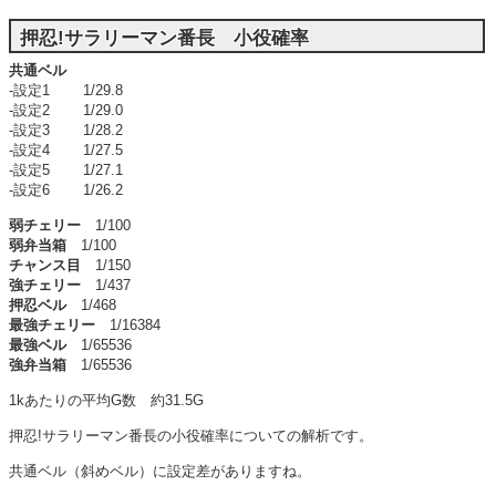
押忍!サラリーマン番長 小役確率
共通ベル
-設定1 1/29.8
-設定2 1/29.0
-設定3 1/28.2
-設定4 1/27.5
-設定5 1/27.1
-設定6 1/26.2
弱チェリー
1/100
弱弁当箱
1/100
チャンス目
1/150
強チェリー
1/437
押忍ベル
1/468
最強チェリー
1/16384
最強ベル
1/65536
強弁当箱
1/65536
1kあたりの平均G数 約31.5G
押忍!サラリーマン番長の小役確率についての解析です。
共通ベル（斜めベル）に設定差がありますね。