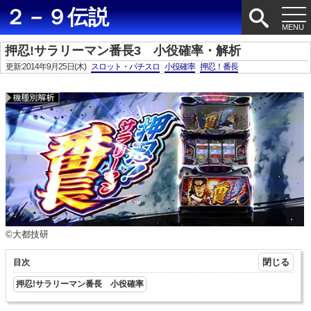
２－９伝説
押忍!サラリーマン番長3 小役確率・解析
更新:2014年9月25日(木)
スロット・パチスロ
小役確率
押忍！番長
©大都技研
目次
押忍!サラリーマン番長 小役確率