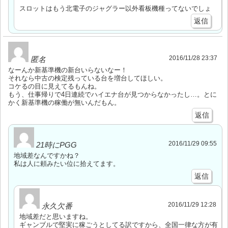
スロットはもう北電子のジャグラー以外看板機種ってないでしょ
返信
2016/11/28 23:37
匿名
なーんか新基準機の新台いらないなー！
それなら中古の検定残っている台を増台してほしい。
コケるの目に見えてるもんね。
もう、仕事帰りで4日連続でハイエナ台が見つからなかったし…。とに
かく新基準機の稼働が無いんだもん。
返信
2016/11/29 09:55
21時にPGG
地域差なんですかね？
私は人に頼みたい位に拾えてます。
返信
2016/11/29 12:28
永久欠番
地域差だと思いますね。
ギャンブルで堅実に稼ごうとしてる訳ですから、全国一律な方が有