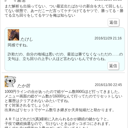
匿名
まだ解析も出揃ってない、つい最近出たばかりの新台を大して回しもし
てない状態で、あーだこーだ言ってケチつけてるヤツで、勝ってる・勝
てる立ち回りをしてるヤツを俺は知らない
返信
2016/11/29 21:16
たけし
同感ですね。
詐欺だの、自分の地域は悪いだの、最近は勝てなくなっただの……の
文句は、立ち回りの上手い人ほど言わないもんですからね。
返信
2016/11/30 22:45
たか坊
1000円ラインの台があったので総ゲーム数890Gほど打ってきました。
メニュー画面の総ゲーム数が16000なんて行ってたのでリセットしない
と履歴はクリアされないみたいですね。
すぐ対策されるでしょうが…
出来ればリセットでゲーム数引き継ぎか天井短縮だと助かります。
ＡＲＴはどれだけ(真)瞳術に入れられるかが継続の鍵かな？と。
子役で継続抽選なので、引けないときはボッコボコにされます。