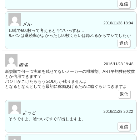
返信
2016/11/28 18:04
メル
10連で600枚って考えるとキツいっすね…
ルパンは継続率がよかったし80枚くらいは録れるからマシでしたが
返信
2016/11/28 19:48
匿名
新規順で何一つ実績を残せてないメーカーの機械割、ART平均獲得枚数
とか信用できます？
バジⅢがこけたらもうGODしか残りませんよ
となるとなんとしても最初に稼働あげるために嘘ぐらいつきますよ
返信
2016/11/28 20:22
よっと
そうですよ、嘘ついてすぐⅣ出しますよ。
返信