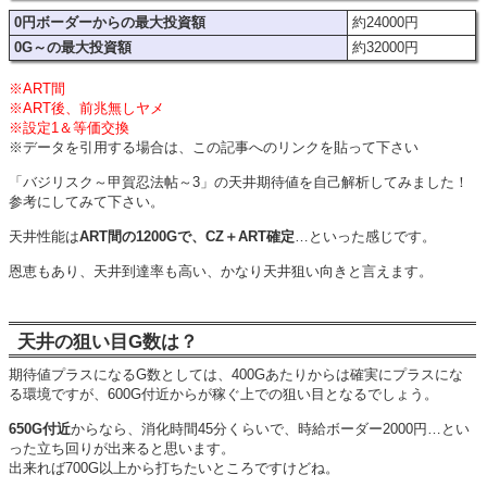
0円ボーダーからの最大投資額
約24000円
0G～の最大投資額
約32000円
※ART間
※ART後、前兆無しヤメ
※設定1＆等価交換
※データを引用する場合は、この記事へのリンクを貼って下さい
「バジリスク～甲賀忍法帖～3」の天井期待値を自己解析してみました！
参考にしてみて下さい。
天井性能は
ART間の1200Gで、CZ＋ART確定
…といった感じです。
恩恵もあり、天井到達率も高い、かなり天井狙い向きと言えます。
天井の狙い目G数は？
期待値プラスになるG数としては、400Gあたりからは確実にプラスにな
る環境ですが、600G付近からが稼ぐ上での狙い目となるでしょう。
650G付近
からなら、消化時間45分くらいで、時給ボーダー2000円…とい
った立ち回りが出来ると思います。
出来れば700G以上から打ちたいところですけどね。