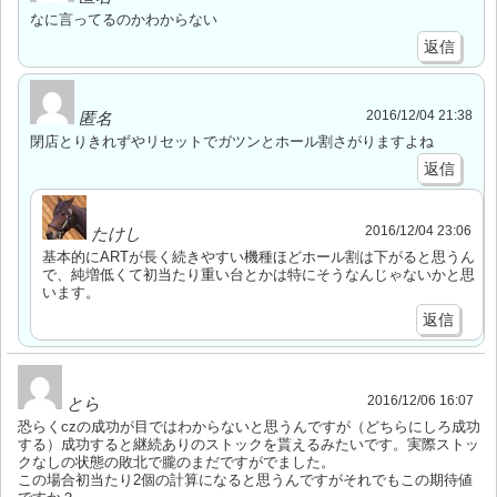
なに言ってるのかわからない
返信
2016/12/04 21:38
匿名
閉店とりきれずやリセットでガツンとホール割さがりますよね
返信
2016/12/04 23:06
たけし
基本的にARTが長く続きやすい機種ほどホール割は下がると思うん
で、純増低くて初当たり重い台とかは特にそうなんじゃないかと思
います。
返信
2016/12/06 16:07
とら
恐らくczの成功が目ではわからないと思うんですが（どちらにしろ成功
する）成功すると継続ありのストックを貰えるみたいです。実際ストッ
クなしの状態の敗北で朧のまだですがでました。
この場合初当たり2個の計算になると思うんですがそれでもこの期待値