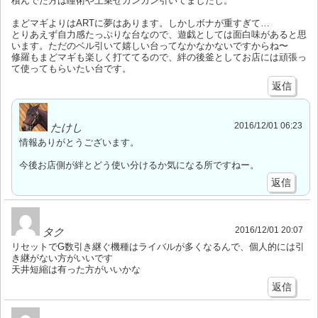
積んでた方は瞳術や上乗せガンガン引いてましたし。
まどマギよりはARTに夢はあります。しかしボナが重すぎて…
とりあえず自力感たっぷりな台なので、遊戯としては面白味があると思
います。ただのベル引いて嬉しい台ってなかなかないですからね〜
修羅もまどマギも楽しく打ててるので、絆の後釜としてお店には頑張っ
て使ってもらいたい台です。
返信
2016/12/01 06:23
たけし
情報ありがとうございます。
今後お店側が絆とどう使い分けるか気になる所ですねー。
返信
2016/12/01 20:07
タク
リセットでG数引き継ぐ機種はライバルが多くなるんで、個人的には引
き継がない方がいいです
天井短縮は有った方がいいかな
返信