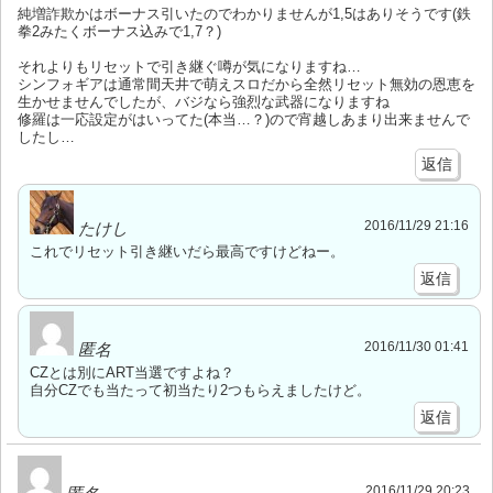
純増詐欺かはボーナス引いたのでわかりませんが1,5はありそうです(鉄
拳2みたくボーナス込みで1,7？)
それよりもリセットで引き継ぐ噂が気になりますね…
シンフォギアは通常間天井で萌えスロだから全然リセット無効の恩恵を
生かせませんでしたが、バジなら強烈な武器になりますね
修羅は一応設定がはいってた(本当…？)ので宵越しあまり出来ませんで
したし…
返信
2016/11/29 21:16
たけし
これでリセット引き継いだら最高ですけどねー。
返信
2016/11/30 01:41
匿名
CZとは別にART当選ですよね？
自分CZでも当たって初当たり2つもらえましたけど。
返信
2016/11/29 20:23