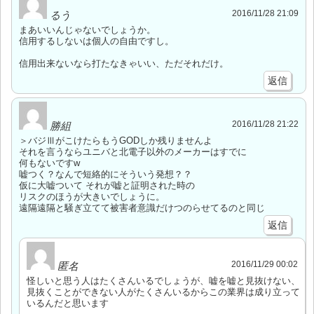
2016/11/28 21:09
るう
まあいいんじゃないでしょうか。
信用するしないは個人の自由ですし。
信用出来ないなら打たなきゃいい、ただそれだけ。
返信
2016/11/28 21:22
勝組
＞バジⅢがこけたらもうGODしか残りませんよ
それを言うならユニバと北電子以外のメーカーはすでに
何もないですw
嘘つく？なんで短絡的にそういう発想？？
仮に大嘘ついて それが嘘と証明された時の
リスクのほうが大きいでしょうに。
遠隔遠隔と騒ぎ立てて被害者意識だけつのらせてるのと同じ
返信
2016/11/29 00:02
匿名
怪しいと思う人はたくさんいるでしょうが、嘘を嘘と見抜けない、
見抜くことができない人がたくさんいるからこの業界は成り立って
いるんだと思います