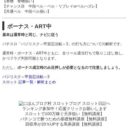
【
巻物
巻物揃い】
【
チャンス目
中段ベル・ベル・リプレイorベルハズレ】
【
共通ベル
中段ベル揃い】
ボーナス・ART中
基本は通常時と同じ、ナビに従う
パチスロ「バジリスク～甲賀忍法帖～3」の打ち方についての解析です。
通常時・ボーナス・ART中ともに、全リール適当打ちで取りこぼし無し、
かつフラグ判別可能となります。
ただし、
ボーナス成立時のみ目押しが必要となるので注意しましょう。
バジリスク～甲賀忍法帖～3
スロット 記事一覧・解析まとめ
ランキング参加中！応援クリックお願いします
スロットで100万稼ぐ天井狙い【無料講座】
パチンコで勝つための基礎無料講座【無料講座】
回収率が20％UPする馬券講座【無料講座】