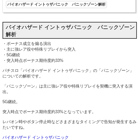
バイオハザード イントゥザパニック パニックゾーン解析
バイオハザード イントゥザパニック パニックゾーン
解析
・ボーナス成立を煽る演出
・主に強レア役や特殊リプレイから突入
・5G継続
・突入時点ボーナス期待度約33%
パチスロ「バイオハザード イントゥザパニック」の「パニックゾーン」
についての解析です。
「パニックゾーン」は主に強レア役や特殊リプレイを契機に突入する演
出。
5G継続。
突入時点でボーナス期待度約33%となっています。
レバオン時やボタン停止時などさまざまなタイミングで告知が発生するみ
たいですね。
バイオハザード イントゥザパニック