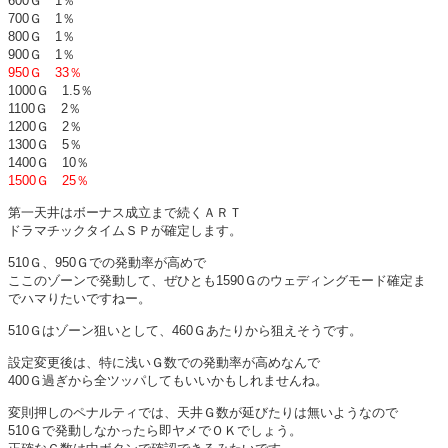
600Ｇ 1％
700Ｇ 1％
800Ｇ 1％
900Ｇ 1％
950Ｇ 33％
1000Ｇ 1.5％
1100Ｇ 2％
1200Ｇ 2％
1300Ｇ 5％
1400Ｇ 10％
1500Ｇ 25％
第一天井はボーナス成立まで続くＡＲＴ
ドラマチックタイムＳＰが確定します。
510Ｇ、950Ｇでの発動率が高めで
ここのゾーンで発動して、ぜひとも1590Ｇのウェディングモード確定ま
でハマりたいですねー。
510Ｇはゾーン狙いとして、460Ｇあたりから狙えそうです。
設定変更後は、特に浅いＧ数での発動率が高めなんで
400Ｇ過ぎから全ツッパしてもいいかもしれませんね。
変則押しのペナルティでは、天井Ｇ数が延びたりは無いようなので
510Ｇで発動しなかったら即ヤメでＯＫでしょう。