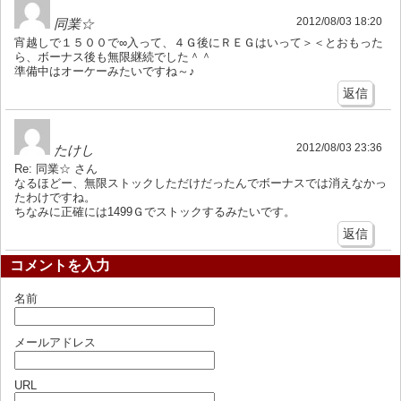
2012/08/03 18:20
同業☆
宵越しで１５００で∞入って、４Ｇ後にＲＥＧはいって＞＜とおもった
ら、ボーナス後も無限継続でした＾＾
準備中はオーケーみたいですね～♪
返信
2012/08/03 23:36
たけし
Re: 同業☆ さん
なるほどー、無限ストックしただけだったんでボーナスでは消えなかっ
たわけですね。
ちなみに正確には1499Ｇでストックするみたいです。
返信
コメントを入力
名前
メールアドレス
URL