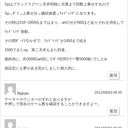
Spはブラックラグーン天井同様に当選まで回数上乗せするので
Sp→ﾎﾞﾅ→上乗せ分→継続抽選→ｳｪﾃﾞｨﾝｸﾞになります。
その時は510~1950位まではまり、artのせが560ほどありそれを消化して
ｳｪﾃﾞｨﾝｸﾞ発動。
その間ﾎﾞｰﾅｽ引かずで、ｳｪﾃﾞｨﾝｸﾞが1450まで続き
1500でまたsp、第二天井もまた到達…
最終的に、約3000Gart回してﾎﾞﾅB2R3で一撃5000枚↑でしたw
低設定にも夢がある気がしました個人的に。
返信
2012/08/03 09:35
Naron
データーカウンターのずれとありますが
中押しで現在のゲーム数を確認することができますよー。
返信