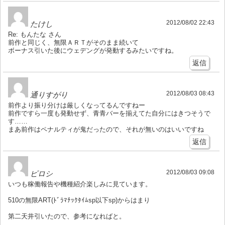
2012/08/02 22:43
たけし
Re: もんたな さん
前作と同じく、無限ＡＲＴがそのまま続いて
ボーナス引いた後にウェデングが発動するみたいですね。
返信
2012/08/03 08:43
通りすがり
前作より振り分けは厳しくなってるんですねー
前作ですら一度も発動せず、青青バーを揃えてた自分にはきつそうで
す……
まあ前作はペナルティが鬼だったので、それが無いのはいいですね
返信
2012/08/03 09:08
ピロシ
いつも稼働報告や機種紹介楽しみに見ています。
510の無限ART(ﾄﾞﾗﾏﾁｯｸﾀｲﾑsp以下sp)からはまり
第二天井引いたので、参考になればと。