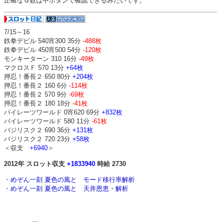
正確なＧ数は中ボタンで確認できるみたいです。
7/15～16
鉄拳デビル 540宵300 35分
-488枚
鉄拳デビル 450宵500 54分
-120枚
モンキーターン 310 16分
-49枚
マクロスＦ 570 13分
+64枚
押忍！番長２ 650 80分
+204枚
押忍！番長２ 160 6分
-114枚
押忍！番長２ 570 9分
-69枚
押忍！番長２ 180 18分
-41枚
パイレーツワールド 0宵620 69分
+832枚
パイレーツワールド 580 11分
-61枚
バジリスク２ 690 36分
+131枚
バジリスク２ 720 23分
+58枚
＜収支
+6940
＞
2012年 スロット収支
+1833940
時給 2730
・
めぞん一刻 夏色の風と モード移行率解析
・
めぞん一刻 夏色の風と 天井恩恵・解析