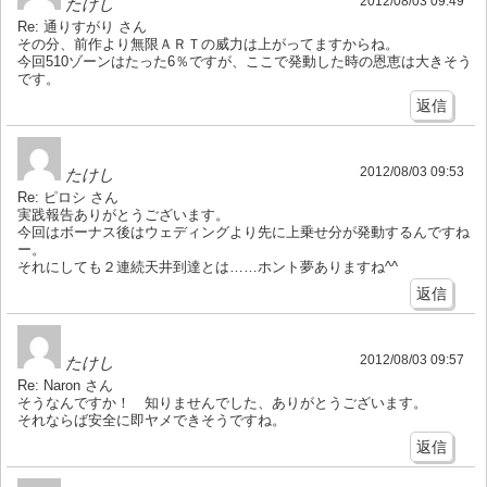
2012/08/03 09:49
たけし
Re: 通りすがり さん
その分、前作より無限ＡＲＴの威力は上がってますからね。
今回510ゾーンはたった6％ですが、ここで発動した時の恩恵は大きそう
です。
返信
2012/08/03 09:53
たけし
Re: ピロシ さん
実践報告ありがとうございます。
今回はボーナス後はウェディングより先に上乗せ分が発動するんですね
ー。
それにしても２連続天井到達とは……ホント夢ありますね^^
返信
2012/08/03 09:57
たけし
Re: Naron さん
そうなんですか！ 知りませんでした、ありがとうございます。
それならば安全に即ヤメできそうですね。
返信