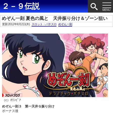
２－９伝説
めぞん一刻 夏色の風と 天井振り分け＆ゾーン狙い
更新:2012年8月2日(木)
スロット・パチスロ
めぞん一刻
（c）ｵﾘﾝﾋﾟｱ
めぞん一刻３ 第一天井Ｇ振り分け
ボーナス後