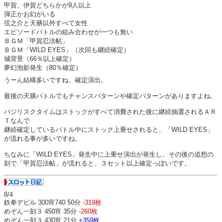
甲賀、伊賀どちらかが9人以上
弾正かお幻がいる
弦之介と天膳以外すべて女性
エピソードバトルの組み合わせが一つも無い
ＢＧＭ「甲賀忍法帖」
ＢＧＭ「WILD EYES」（次回も継続確定）
城背景（66％以上確定）
夢幻泡影発生（80％確定）
うーん結構多いですね、確定演出。
最後の天膳バトルでもチャンスパターンや確定パターンがありますよね。
バジリスクタイムはストックがすべて消費された後に継続抽選されるＡＲ
Ｔなんで
継続確定しているバトル中にストック上乗せされると、「WILD EYES」
が流れる事が多いですね。
ちなみに「WILD EYES」発生中に上乗せ演出が発生し、その後の追想の
刻で「甲賀忍法帖」が流れると、３セット以上確定っぽいです。
8/4
鉄拳デビル 300宵740 50分
-319枚
めぞん一刻３ 450宵 35分
-260枚
めぞん一刻３ 430宵 21分
+359枚