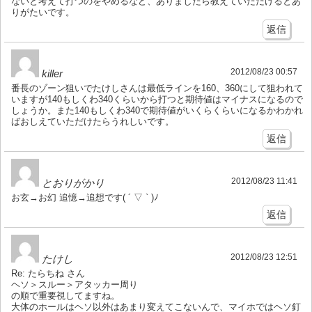
ないと考えて打つのをやめるなど、ありましたら教えていただけるとあ
りがたいです。
返信
2012/08/23 00:57
killer
番長のゾーン狙いでたけしさんは最低ラインを160、360にして狙われて
いますが140もしくわ340くらいから打つと期待値はマイナスになるので
しょうか。また140もしくわ340で期待値がいくらくらいになるかわかれ
ばおしえていただけたらうれしいです。
返信
2012/08/23 11:41
とおりがかり
お玄→お幻 追憶→追想です( ´ ▽ ` )ﾉ
返信
2012/08/23 12:51
たけし
Re: たらちね さん
ヘソ＞スルー＞アタッカー周り
の順で重要視してますね。
大体のホールはヘソ以外はあまり変えてこないんで、マイホではヘソ釘