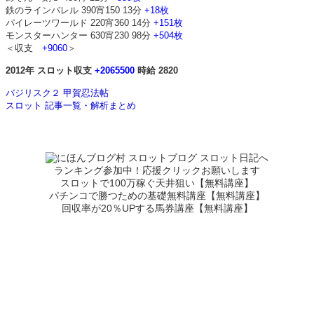
鉄のラインバレル 390宵150 13分
+18枚
パイレーツワールド 220宵360 14分
+151枚
モンスターハンター 630宵230 98分
+504枚
＜収支
+9060
＞
2012年 スロット収支
+2065500
時給 2820
バジリスク２ 甲賀忍法帖
スロット 記事一覧・解析まとめ
ランキング参加中！応援クリックお願いします
スロットで100万稼ぐ天井狙い【無料講座】
パチンコで勝つための基礎無料講座【無料講座】
回収率が20％UPする馬券講座【無料講座】