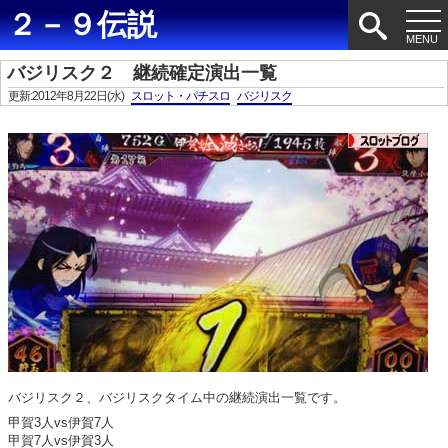
２－９伝説
バジリスク２ 継続確定演出一覧
更新:2012年8月22日(水)
スロット・パチスロ
バジリスク
バジリスク２、バジリスクタイム中の継続演出一覧です。
甲賀3人vs伊賀7人
甲賀7人vs伊賀3人