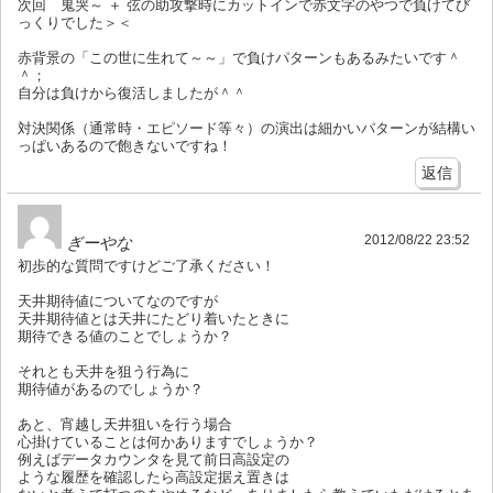
次回 鬼哭～ ＋ 弦の助攻撃時にカットインで赤文字のやつで負けてび
っくりでした＞＜
赤背景の「この世に生れて～～」で負けパターンもあるみたいです＾
＾；
自分は負けから復活しましたが＾＾
対決関係（通常時・エピソード等々）の演出は細かいパターンが結構い
っぱいあるので飽きないですね！
返信
2012/08/22 23:52
ぎーやな
初歩的な質問ですけどご了承ください！
天井期待値についてなのですが
天井期待値とは天井にたどり着いたときに
期待できる値のことでしょうか？
それとも天井を狙う行為に
期待値があるのでしょうか？
あと、宵越し天井狙いを行う場合
心掛けていることは何かありますでしょうか？
例えばデータカウンタを見て前日高設定の
ような履歴を確認したら高設定据え置きは