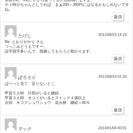
ヤメ時がちゃんとしてれば、まぁ200～300円にはなるかもしれないです
ね。
返信
2012/08/23 14:15
たけし
Re: とおりがかり さん
つっこみどうもですー。
誤字脱字多いんで、指摘してもらうと助かります。
返信
2012/08/24 01:20
ぽろろり
ぱーっと見て、足りないとこ
甲賀５人時 行部がいると継続
甲賀３人時 オコイがいるとストック４個以上
次回 キコクシュウシュウ 花火柄 継続＋80％
返信
2014/01/04 00:01
マック