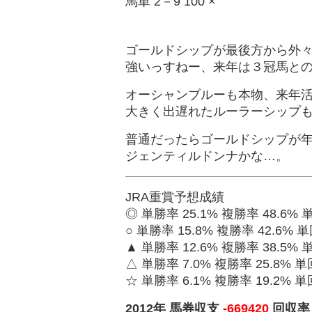
馬単 2－9 100 ×
ゴールドシップが最後方から外
強いっすねー、来年は３冠馬と
オーシャンブルーも本物、来年
大きく出遅れたルーラーシップ
普通だったらゴールドシップが
ジェンティルドンナかな…。
JRA重賞予想成績
◎ 単勝率 25.1% 複勝率 48.6% 
○ 単勝率 15.8% 複勝率 42.6% 
▲ 単勝率 12.6% 複勝率 38.5% 
△ 単勝率 7.0% 複勝率 25.8% 単
☆ 単勝率 6.1% 複勝率 19.2% 単
2012年 馬券収支
-669420
回収率 