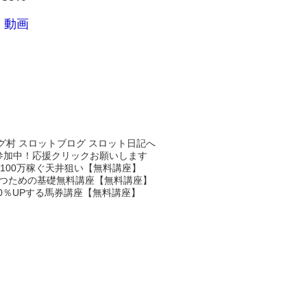
 動画
参加中！応援クリックお願いします
100万稼ぐ天井狙い【無料講座】
つための基礎無料講座【無料講座】
0％UPする馬券講座【無料講座】