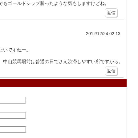
でもゴールドシップ勝ったような気もしますけどね。
返信
2012/12/24 02:13
たいですねー。
、中山競馬場前は普通の日でさえ渋滞しやすい所ですから。
返信