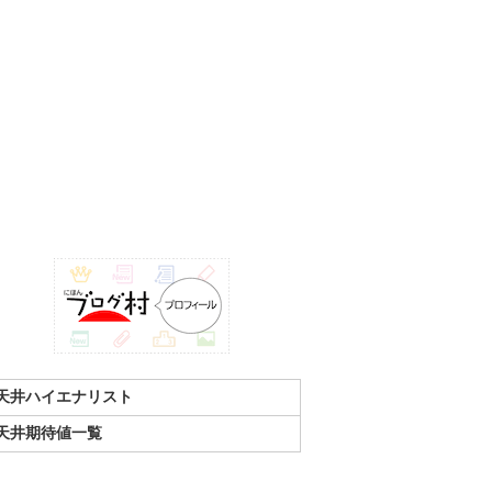
天井ハイエナリスト
天井期待値一覧