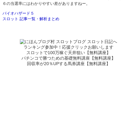
６の当選率にはわかりやすい差がありますねー。
バイオハザード５
スロット 記事一覧・解析まとめ
ランキング参加中！応援クリックお願いします
スロットで100万稼ぐ天井狙い【無料講座】
パチンコで勝つための基礎無料講座【無料講座】
回収率が20％UPする馬券講座【無料講座】