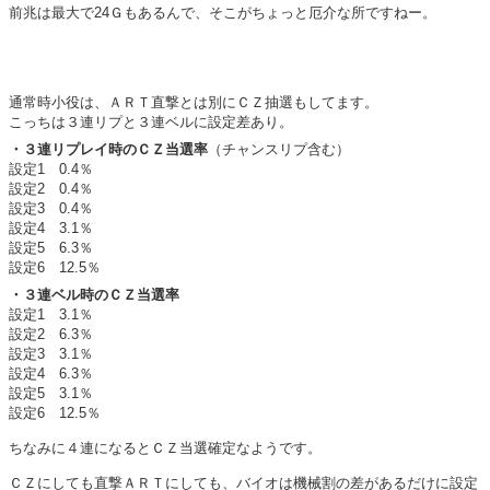
前兆は最大で24Ｇもあるんで、そこがちょっと厄介な所ですねー。
通常時小役は、ＡＲＴ直撃とは別にＣＺ抽選もしてます。
こっちは３連リプと３連ベルに設定差あり。
・３連リプレイ時のＣＺ当選率
（チャンスリプ含む）
設定1 0.4％
設定2 0.4％
設定3 0.4％
設定4 3.1％
設定5 6.3％
設定6 12.5％
・３連ベル時のＣＺ当選率
設定1 3.1％
設定2 6.3％
設定3 3.1％
設定4 6.3％
設定5 3.1％
設定6 12.5％
ちなみに４連になるとＣＺ当選確定なようです。
ＣＺにしても直撃ＡＲＴにしても、バイオは機械割の差があるだけに設定