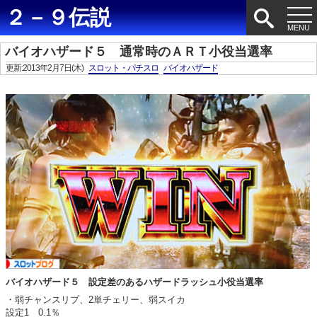
２－９伝説
バイオハザード５ 通常時のＡＲＴ小役当選率
更新:2013年2月7日(木)
スロット・パチスロ
バイオハザード
バイオハザード５ 設定差のあるハザードラッシュ小役当選率
・弱チャンスリプ、2単チェリー、弱スイカ
設定1 0.1％