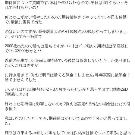
期待値について質問です｡私はﾘｰﾏﾝｽﾛｯﾀｰなので､平日は8時ぐらい～そ
れでも打ちたいのと
何とかこずかい増やしたいので､期待値稼ぎでやってます､本日も稼動
で､最後に番長で出た
のはいいのですが､番長暦最大のART残数約500残しやってしまいまし
た｡それでも一時間で
2000枚出たので勝ちは勝ちですが､ｽﾀｰﾄはｿﾞｰﾝ狙い､期待値は閉店残し
でﾏｲﾅｽ3000枚かと･･
以前の記事で､期待値は期待値で､今後には影響しないとたしかありまし
たが､これはさすが
に行き過ぎで､例えば明日は勝てる気全くしません｡昨年実際に後半全く
勝てませんでした
が､それはﾏｲﾅｽ期待値が2～3万枚あったせいかと思ってます｡(鉄拳2nD
700残しとか)
終わった期待値は影響しないのか?例えば設定6で出ない場合はただの引
き損？
私は､ﾏｲﾅｽしたとしても､期待値はかせいでるので十分かと思ってまし
た｡
確立は収束する｡=正しい事をしていれば､結果は後でついて来る｡と思っ