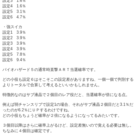
設定3 1.6％
設定4 1.6％
設定5 3.1％
設定6 4.7％
・強スイカ
設定1 3.9％
設定2 3.9％
設定3 3.9％
設定4 3.9％
設定5 7.8％
設定6 9.4％
バイオハザード５の通常時直撃ＡＲＴ当選確率です。
どの小役も設定６はそこそこの設定差がありますね、一個一個で判別する
よりトータルで合算して考えるといいかもしれません。
特徴的なのはサブ液晶で２個目のレア役だと、当選確率が倍になる点。
例えば弱チャンスリプで設定1の場合、それがサブ液晶２個目だと3.1％だ
ったのが6.2％にＵＰするわけですね。
どの小役もちょうど確率が２倍になるようになってるみたいです。
３個目以降はさらに確率上がるけど、設定差無いので覚える必要は無し。
ちなみに４個目は確定です。