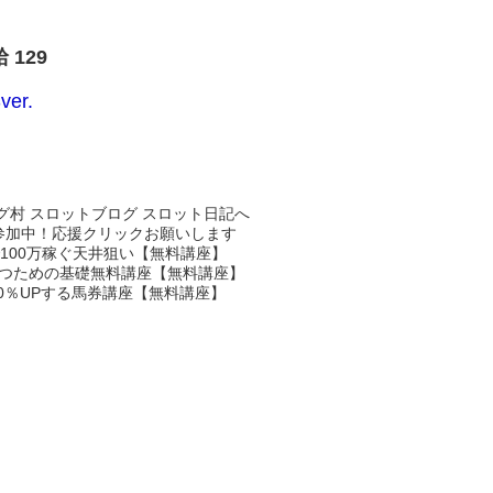
 129
er.
参加中！応援クリックお願いします
100万稼ぐ天井狙い【無料講座】
つための基礎無料講座【無料講座】
0％UPする馬券講座【無料講座】