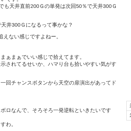
でも天井直前200Ｇの単発は次回50％で天井300Ｇ
天井300Ｇになるって事かな？
追えない感じですよねー。
もまぁまぁでいい感じで拾えてます。
表示されてるせいか、ハマり台も拾いやすい気がす
、一回チャンスボタンから天空の扉演出があってド
ロボロなんで、そろそろ一発逆転といきたいです
っすわ。