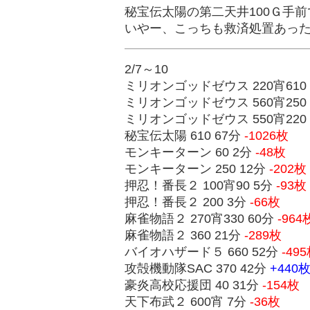
秘宝伝太陽の第二天井100Ｇ手
いやー、こっちも救済処置あっ
2/7～10
ミリオンゴッドゼウス 220宵610
ミリオンゴッドゼウス 560宵250
ミリオンゴッドゼウス 550宵220
秘宝伝太陽 610 67分
-1026枚
モンキーターン 60 2分
-48枚
モンキーターン 250 12分
-202枚
押忍！番長２ 100宵90 5分
-93枚
押忍！番長２ 200 3分
-66枚
麻雀物語２ 270宵330 60分
-964
麻雀物語２ 360 21分
-289枚
バイオハザード５ 660 52分
-49
攻殻機動隊SAC 370 42分
+440
豪炎高校応援団 40 31分
-154枚
天下布武２ 600宵 7分
-36枚