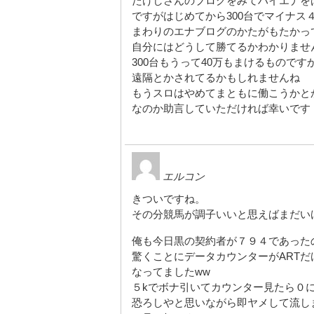
たけしさんのブログをみてハイエナを
ですがはじめてから300台でマイナ
まわりのエナブログのかたがもたかっ
自分にはどうして勝てるかわかりませ
300台もうって40万もまけるものです
遠隔とかされてるかもしれませんね
もうスロはやめてまともに働こうかと
なのか助言していただければ幸いです
エルコン
きついですね。
その分競馬が調子いいと思えばまだい
俺も今日黒の契約者が７９４であった
驚くことにデータカウンターがART
なってましたww
５kでボナ引いてカウンター見たら０
恐ろしやと思いながら即ヤメして流し