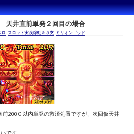
r 天井直前単発２回目の場合
スロ
スロット実践稼動＆収支
ミリオンゴッド
直前200Ｇ以内単発の救済処置ですが、次回仮天井
たいです。