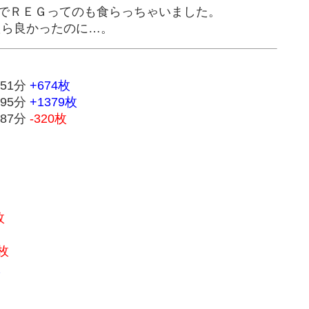
前でＲＥＧってのも食らっちゃいました。
たら良かったのに…。
 51分
+674枚
 95分
+1379枚
 87分
-320枚
枚
5枚
枚