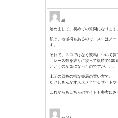
華
始めまして、初めての質問になります
私は、地域柄もあるので、スロはノー
す。
それで、スロではなく競馬について質
「レース数を絞りに絞って複勝で100
というのが気になったのですが。。。
上記の回答の様な競馬の買い方で、
たけしさんがオススメ？するサイトや
これからもこちらのサイトも参考にさ
たけし