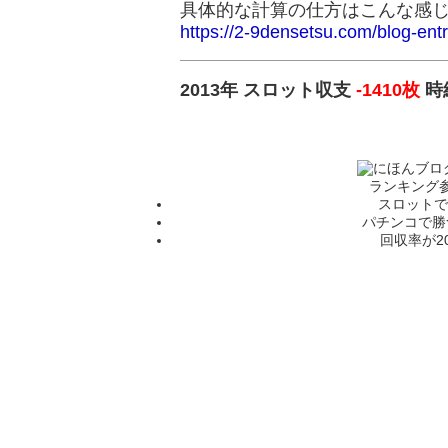
具体的な計算の仕方はこんな感
https://2-9densetsu.com/blog-ent
2013年 スロット収支
-1410枚
時給
ランキング
スロットで
パチンコで勝
回収率が2