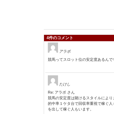
4件のコメント
アラボ
競馬ってスロット位の安定度あるんで
たけし
Re: アラボ さん
競馬の安定度は賭けるスタイルにより
的中率１ケタ台で回収率重視で稼ぐ人
を出して稼ぐ人もいます。