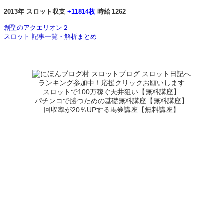
2013年 スロット収支
+11814枚
時給 1262
創聖のアクエリオン２
スロット 記事一覧・解析まとめ
ランキング参加中！応援クリックお願いします
スロットで100万稼ぐ天井狙い【無料講座】
パチンコで勝つための基礎無料講座【無料講座】
回収率が20％UPする馬券講座【無料講座】