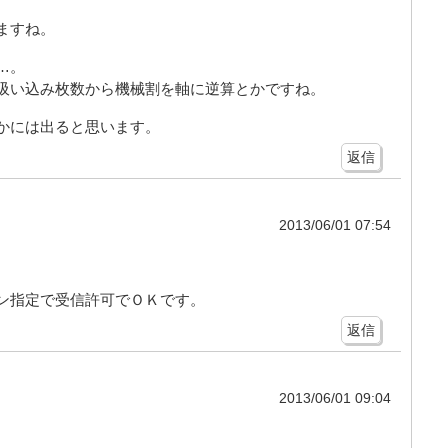
ますね。
…。
吸い込み枚数から機械割を軸に逆算とかですね。
かには出ると思います。
返信
2013/06/01 07:54
ン指定で受信許可でＯＫです。
返信
2013/06/01 09:04