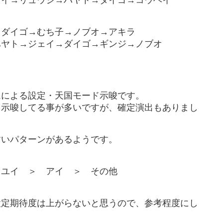
ェイ→リュウジ→ハヤト→ダイゴ→コウヘイ
→ダイゴ→むち子→ノブオ→アキラ
ハヤト→ジェイ→ダイゴ→ギンジ→ノブオ
ムによる設定・天国モード示唆です。
ら示唆してる事が多いですが、確定演出もありまし
すいパターンがあるようです。
 ユイ ＞ アイ ＞ その他
設定期待度は上がらないと思うので、参考程度にし