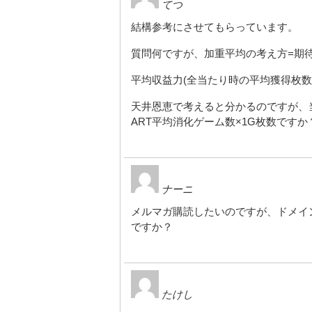
てつ
結構参考にさせてもらっています。
質問何ですが、加重平均の考え方=期待
平均収益力(全当たり時の平均獲得枚数
天井恩恵で考えると分かるのですが、
ART平均消化ゲーム数×1G枚数ですか
ナーニ
メルマガ購読したいのですが、ドメイ
ですか？
たけし