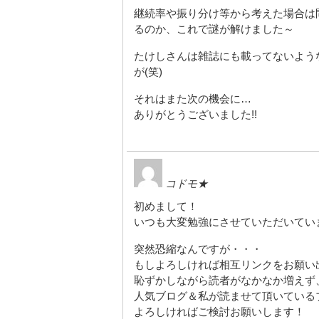
継続率や振り分け等から考えた場合は
るのか、これで謎が解けました～
たけしさんは雑誌にも載ってないよう
が(笑)
それはまた次の機会に…
ありがとうございました!!
コドモ★
初めまして！
いつも大変勉強にさせていただいてい
突然恐縮なんですが・・・
もしよろしければ相互リンクをお願い
恥ずかしながら読者がなかなか増えず
人気ブログ＆私が読ませて頂いている
よろしければご検討お願いします！