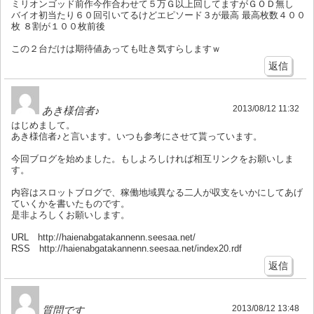
ミリオンゴッド前作今作合わせて５万Ｇ以上回してますがＧＯＤ無し
バイオ初当たり６０回引いてるけどエピソード３が最高 最高枚数４００
枚 ８割が１００枚前後
この２台だけは期待値あっても吐き気すらしますｗ
返信
2013/08/12 11:32
あき様信者♪
はじめまして。
あき様信者♪と言います。いつも参考にさせて貰っています。
今回ブログを始めました。もしよろしければ相互リンクをお願いしま
す。
内容はスロットブログで、稼働地域異なる二人が収支をいかにしてあげ
ていくかを書いたものです。
是非よろしくお願いします。
URL http://haienabgatakannenn.seesaa.net/
RSS http://haienabgatakannenn.seesaa.net/index20.rdf
返信
2013/08/12 13:48
質問です