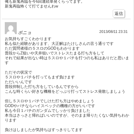
俺も新鬼再臨を今6回連続単発くらってます。
新鬼再臨怖くて打てませんわw
返信
2013/08/11 23:31
ポニョ
お気持ちすごくわかります
私も似た経験があります、大正解はたけしさんの言う通りです
ただ質問者様の５スロのGODもわかります
普段からZ狙いや天井狙いでストレスたまる打ち方をして
それで結果が出ない時は５スロや１パチを打つのも私はありだと思いま
す
ただその状況で
５スロや１パチを打ってもまず負けます
ただいいんです
普段抑制した打ち方をしているんですから
こんな時くらい好きな機種をどっぷり打ってストレス発散しましょう
但し５スロや１パチでしけた打ち方はやめましょう
GODやパチならハイスペックの機種の方がいいです
私も今日１パチのガンダムでしッかり負けました
本当はさっさと帰ればいいのですが、そのまま帰りたくない気持ちわか
ります
負けはしましたが気持ちはすっきりしてます