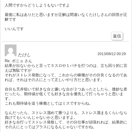
人間ですからどうしようもないですよ
最後に私はありだと思いますが正解は間違いなくたけしさんの回答が正
解です
いいんです
返信
2013/08/12 00:29
たけし
Re: ポニョ さん
結果が出ないからと言って５スロや１パチを打つのは、立ち回り的に言
えば無駄ですが
それがストレス発散になって、これからの稼働がその分良くなるのであ
れば、それはその人にとって正しいやり方だと思います。
自分も天井狙いで好きな台と嫌いな台が２つあったとしたら、微妙な差
だったら、期待値が低くても好きな台を優先して打っちゃうと思いま
す。
これも期待値を追う稼働としてはミスですからね。
なんだったら、ストレス溜めて勝つよりも、ストレス溜まるくらいなら
負けてもいいんじゃないかと思いますよ。
好きな台打ってストレス発散して、その分仕事が頑張れれば、結果的に
その人にとってはプラスになるんじゃないですかね。