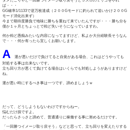
ダメだこりゃと一回勝つイメージ取り戻そうと５スロのミリゴをやれ
ば・・・
GG確率1/1133で逆万枚達成（２００Gモードに釣られて追いかけ２００G
モード消化出来ず）
今まで期待度勝負で地味に勝ちを重ねて来ていたんですが・・・勝ち分を
僅か１ヶ月とちょっとで殆ど失いそうになっていますわ。
何か殆ど愚痴みたいな内容になってますけど、私よか大分経験長そうなん
で・・・何か有ったら宜しくお願いします。
A
運が悪いだけで負けてると自覚がある場合、これはどうやっても
対処する事は出来ないです。
立ち回り方が悪くて負けてる場合はいくらでも対処しようがありますけど
ね。
運が悪い時にするべき事は一つです、諦めましょうｗ
だって、どうしようもないわけですからねー。
悩むだけ損ですよ。
だったらさっさと諦めて、普通通りに稼働する事に努めるだけです。
「一回勝つイメージ取り戻そう」などと思って、立ち回りを変えたりする