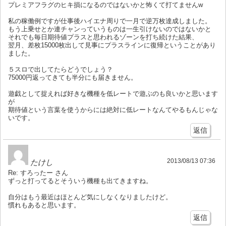
プレミアフラグのヒキ損になるのではないかと怖くて打てませんw
私の稼働例ですが仕事後ハイエナ周りで一月で逆万枚達成しました。
もう上乗せとか連チャンっていうものは一生引けないのではないかと
それでも毎日期待値プラスと思われるゾーンを打ち続けた結果、
翌月、差枚15000枚出して見事にプラスラインに復帰ということがあり
ました。
５スロで出してたらどうでしょう？
75000円返ってきても半分にも届きません。
遊戯として捉えれば好きな機種を低レートで遊ぶのも良いかと思います
が
期待値という言葉を使うからには絶対に低レートなんてやるもんじゃな
いです。
返信
2013/08/13 07:36
たけし
Re: すろったー さん
ずっと打ってるとそういう機種も出てきますね。
自分はもう最近はほとんど気にしなくなりましたけど。
慣れもあると思います。
返信