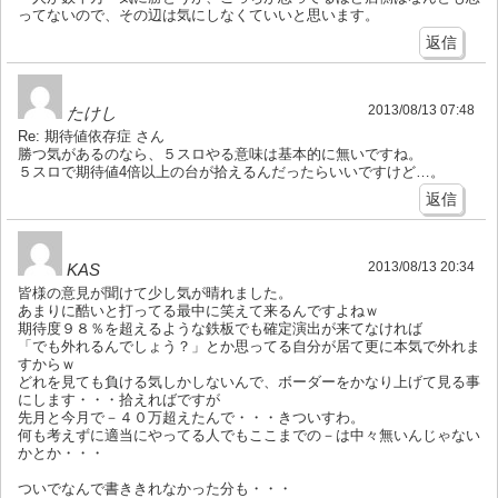
ってないので、その辺は気にしなくていいと思います。
返信
2013/08/13 07:48
たけし
Re: 期待値依存症 さん
勝つ気があるのなら、５スロやる意味は基本的に無いですね。
５スロで期待値4倍以上の台が拾えるんだったらいいですけど…。
返信
2013/08/13 20:34
KAS
皆様の意見が聞けて少し気が晴れました。
あまりに酷いと打ってる最中に笑えて来るんですよねｗ
期待度９８％を超えるような鉄板でも確定演出が来てなければ
「でも外れるんでしょう？」とか思ってる自分が居て更に本気で外れま
すからｗ
どれを見ても負ける気しかしないんで、ボーダーをかなり上げて見る事
にします・・・拾えればですが
先月と今月で－４０万超えたんで・・・きついすわ。
何も考えずに適当にやってる人でもここまでの－は中々無いんじゃない
かとか・・・
ついでなんで書ききれなかった分も・・・