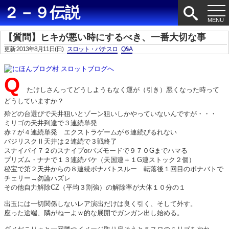
２－９伝説
【質問】ヒキが悪い時にするべき、一番大切な事
更新:2013年8月11日(日)
スロット・パチスロ
Q&A
Q
たけしさんってどうしようもなく運が（引き）悪くなった時って
どうしていますか？
殆どの台選びで天井狙いとゾーン狙いしかやっていないんですが・・・
ミリゴの天井到達で３連続単発
赤７が４連続単発 エクストラゲームが６連続ぴるれない
バジリスクⅡ天井は２連続で３戦終了
スナイパイ７２のスナイプorバズモードで９７０Gまでハマる
プリズム・ナナで１３連続バケ（天国連＋１G連ストック２個）
秘宝で第２天井からの８連続ボナバトスルー 転落後１回目のボナバトで
チェリー→勿論ハズレ
その他自力解除CZ（平均３割強）の解除率が大体１０分の１
出玉には一切関係しないレア演出だけは良く引く、そして外す。
座った途端、隣がねーよｗ的な展開でガンガン出し始める。