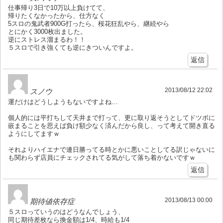
仕事帰り3日で10万以上負けてて、
帰りたくなかったから、仕方なく
5スロの鬼武者900G打ったら、桜花狂乱やら、継続やら
とにかく3000枚出ました。
逆にストレス溜まるわ！！
５スロで引き強くても逆にきついんですよ。
返信
2013/08/12 22:02
スノウ
運だけはどうしようもないですよね…
個人的には平打ちして天井まで打って、更に取り返そうとしてドツボに
嵌まることを思えば負け額少なく済んだから良し、って考えて開き直る
ようにしてますｗ
それよりハイエナで連日勝ってる時とかに悪いことしてる訳じゃないに
も関わらず店員にチェックされてる気がして落ち着かないですｗ
返信
2013/08/13 00:00
期待値依存症
５スロっていうのはどうなんでしょう、
同じ期待差枚なら換金額は1/4、時給も1/4