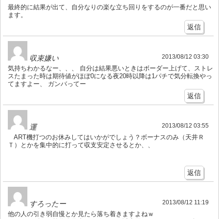
最終的に結果が出て、自分なりの楽な立ち回りをするのが一番だと思い
ます。
返信
2013/08/12 03:30
収束嫌い
気持ちわかるなー、、、 自分は結果悪いときはボーダー上げて、ストレ
スたまった時は期待値がほぼ0になる夜20時以降は1パチで気分転換やっ
てますよー、 ガンバってー
返信
2013/08/12 03:55
運
ART機打つのお休みしてはいかがでしょう？ボーナスのみ（天井Ｒ
Ｔ）とかを集中的に打って収支安定させるとか、、
返信
2013/08/12 11:19
すろったー
他の人の引き弱自慢とか見たら落ち着きますよねｗ