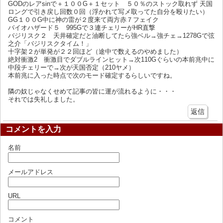
GODのレアsinで＋１００G＋１セット ５０％のストック取れず 天国
ロングで引き戻し回数０回（浮かれて写メ取ってた自分を殴りたい）
GG１００G中に神の雷が２度来て両方赤７フェイク
バイオハザード５ 995Gで３連チェリーがHR直撃
バジリスク２ 天井確定だと油断してたら強ベル→強チェ→1278Gで弦
之介「バジリスクタイム！」
十字架２が単発が２２回ほど（途中で数えるのやめました）
絶対衝激2 衝激目でダブルラインヒット→次110Gぐらいの本前兆中に
中段チェリーで→次が天国否定（210ヤメ）
本前兆に入った時点で次のモード確定するらしいですね。
隣の奴じゃなくせめて記事の皆に運が流れるように・・・
それでは失礼しました。
返信
コメントを入力
名前
メールアドレス
URL
コメント