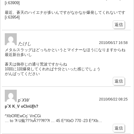
[i:63909]
最近、蒼天のハイエナが多いんですがなかなか爆発してくれないです
[i:63954]
返信
2010/06/17 16:58
たけし
メタルスラッグはどっちかというとマイナーなほうになりますからね
最近新台多いし
蒼天は御存じの通り荒波ですからね
10回に1回爆発してくれれば十分といった感じでしょう
がんばってください
返信
2010/06/22 08:25
p`XW
p`X K_V oCInU[h?
^XbOREwCŋ` VnCGi
… to ?ł U蕪???oĂ???fł??ł … 45 E^XbO 770 -23 E^Xb…
返信