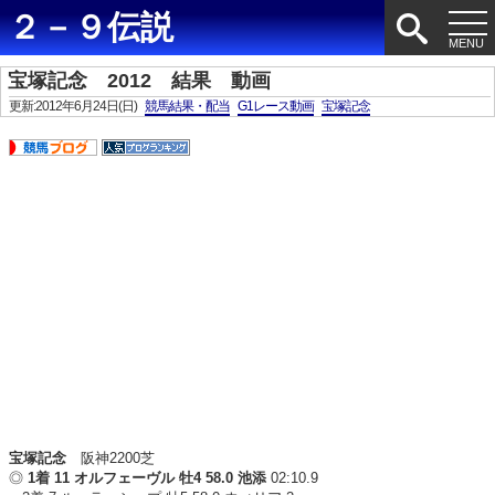
２－９伝説
宝塚記念 2012 結果 動画
更新:2012年6月24日(日)
競馬結果・配当
G1レース動画
宝塚記念
宝塚記念
阪神2200芝
◎
1着 11 オルフェーヴル 牡4 58.0 池添
02:10.9