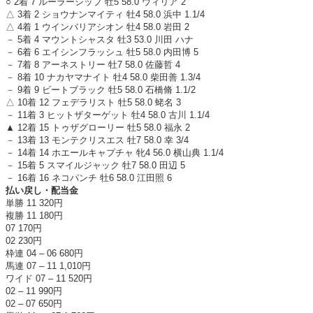
○ 2着 7 ルーラーシップ 牡5 58.0 ウィリア 2
△ 3着 2 ショウナンマイティ 牡4 58.0 浜中 1.1/4
△ 4着 1 ウインバリアシオン 牡4 58.0 岩田 2
－ 5着 4 マウントシャスタ 牡3 53.0 川田 ハナ
－ 6着 6 エイシンフラッシュ 牡5 58.0 内田博 5
－ 7着 8 アーネストリー 牡7 58.0 佐藤哲 4
－ 8着 10 ナカヤマナイト 牡4 58.0 柴田善 1.3/4
－ 9着 9 ビートブラック 牡5 58.0 石橋脩 1.1/2
△ 10着 12 フェデラリスト 牡5 58.0 蛯名 3
－ 11着 3 ヒットザターゲット 牡4 58.0 古川 1.1/4
▲ 12着 15 トゥザグローリー 牡5 58.0 福永 2
－ 13着 13 モンテクリスエス 牡7 58.0 幸 3/4
－ 14着 14 ホエールキャプチャ 牝4 56.0 横山典 1.1/4
－ 15着 5 スマイルジャック 牡7 58.0 田辺 5
－ 16着 16 ネコパンチ 牡6 58.0 江田照 6
払い戻し・配当金
単勝 11 320円
複勝 11 180円
07 170円
02 230円
枠連 04 – 06 680円
馬連 07 – 11 1,010円
ワイド 07 – 11 520円
02 – 11 990円
02 – 07 650円