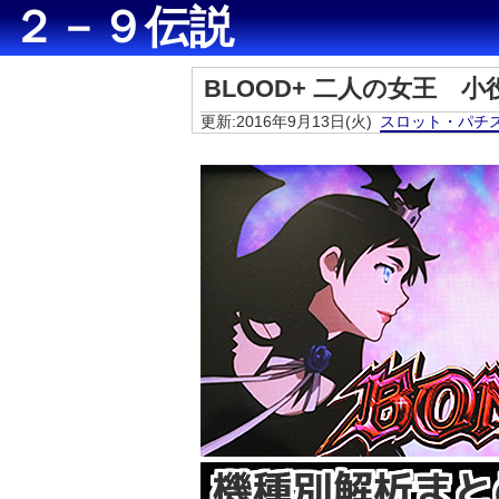
２－９伝説
BLOOD+ 二人の女王 
更新:2016年9月13日(火)
スロット・パチ