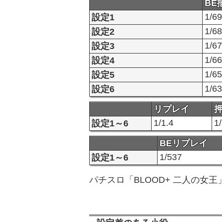
BE
1/69
設定1
1/68
設定2
1/67
設定3
1/66
設定4
1/65
設定5
1/63
設定6
リプレイ
1/1.4
1/
設定1～6
BEリプレイ
1/537
設定1～6
パチスロ「BLOOD+ 二人の女