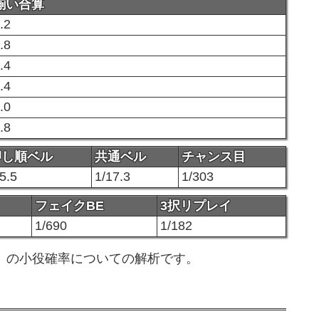
揃い合算
.2
.8
.4
.4
.0
.8
押し順ベル
共通ベル
チャンス目
5.5
1/17.3
1/303
フェイクBE
3択リプレイ
1/690
1/182
王」の小役確率についての解析です。