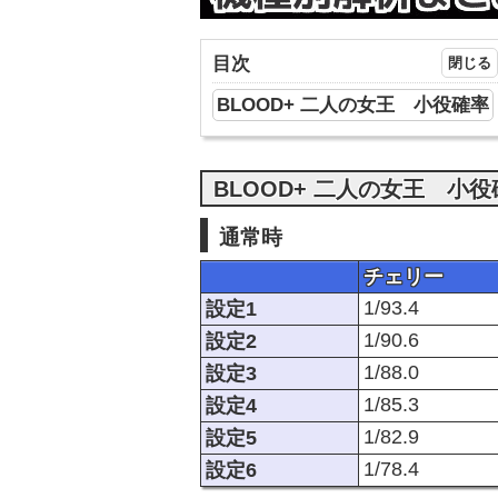
目次
BLOOD+ 二人の女王 小役確率
BLOOD+ 二人の女王 小役
通常時
チェリー
1/93.4
設定1
1/90.6
設定2
1/88.0
設定3
1/85.3
設定4
1/82.9
設定5
1/78.4
設定6