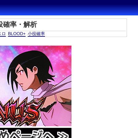
小役確率・解析
スロ
BLOOD+
小役確率