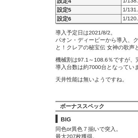
1/138
設定4
1/131
設定5
1/120
設定6
導入予定日は2021/8/2。
パオン・ディーピーから導入、
と！クレアの秘宝伝 女神の歌声
機械割は97.1～108.6％ですが
導入台数は約7000台となってい
天井性能は無いようですね。
ボーナススペック
BIG
同色or異色７揃いで突入。
最大207枚獲得。