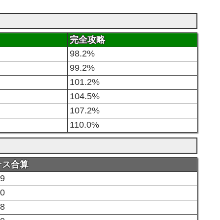
完全攻略
98.2%
99.2%
101.2%
104.5%
107.2%
110.0%
ナス合算
.9
.0
.8