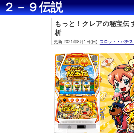
２－９伝説
もっと！クレアの秘宝伝 
析
更新:2021年8月1日(日)
スロット・パチス