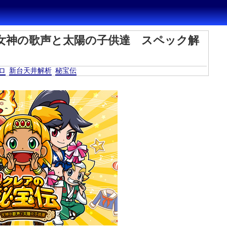
女神の歌声と太陽の子供達 スペック解
ロ
新台天井解析
秘宝伝