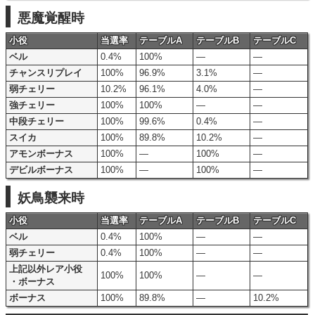
悪魔覚醒時
小役
当選率
テーブルA
テーブルB
テーブルC
ベル
0.4%
100%
―
―
チャンスリプレイ
100%
96.9%
3.1%
―
弱チェリー
10.2%
96.1%
4.0%
―
強チェリー
100%
100%
―
―
中段チェリー
100%
99.6%
0.4%
―
スイカ
100%
89.8%
10.2%
―
アモンボーナス
100%
―
100%
―
デビルボーナス
100%
―
100%
―
妖鳥襲来時
小役
当選率
テーブルA
テーブルB
テーブルC
ベル
0.4%
100%
―
―
弱チェリー
0.4%
100%
―
―
上記以外レア小役
100%
100%
―
―
・ボーナス
ボーナス
100%
89.8%
―
10.2%