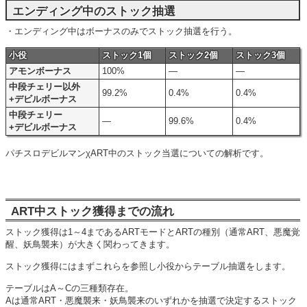
エンディング中のストック抽選
・エンディング中はボーナスのみでストック抽選を行う。
小役
ストック1個
ストック2個
ストック3個
アモンボーナス
100%
―
―
中段チェリー以外
99.2%
0.4%
0.4%
+デビルボーナス
中段チェリー
―
99.6%
0.4%
+デビルボーナス
パチスロデビルマンχART中のストック当選についての解析です。
ART中ストック獲得までの流れ
ストック獲得は1～4まであるARTモードとARTの種別（通常ART、悪魔覚
醒、妖鳥襲来）が大きく関わってきます。
ストック獲得にはまずこれらを参照し小役からテーブル抽選をします。
テーブルはA～Cの三種類存在。
Aは通常ART・悪魔襲来・妖鳥襲来のいずれかを抽選で決定するストック