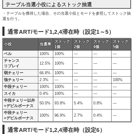
テーブル当選小役によるストック抽選
・テーブルを獲得した場合、その当選小役とモードを参照してストック抽
選を行う。
通常ART/モード1,2,4滞在時（設定1～5）
ストック
ストック
ストック
ストック
小役
当選率
1個
2個
4個
5個
ベル
100%
100%
―
―
―
チャンス
12.5%
100%
―
―
―
リプレイ
弱チェリー
66.8%
100%
―
―
―
強チェリー
2.3%
―
―
―
100%
中段チェリー
100%
100%
―
―
―
スイカ
0.4%
100%
―
―
―
中段チェリー以外
50.0%
93.8%
5.4%
0.8%
―
+デビルボーナス
中段チェリー
100%
96.9%
2.7%
0.4%
―
+デビルボーナス
通常ART/モード1,2,4滞在時（設定6）