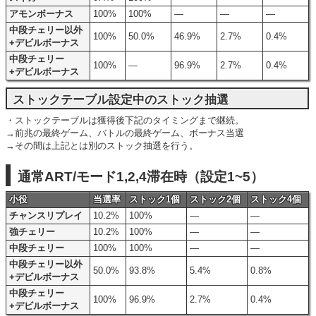
アモンボーナス
100%
100%
―
―
―
中段チェリー以外
100%
50.0%
46.9%
2.7%
0.4%
+デビルボーナス
中段チェリー
100%
―
96.9%
2.7%
0.4%
+デビルボーナス
ストックテーブル設定中のストック抽選
・ストックテーブルは獲得後下記のタイミングまで継続。
→前兆の最終ゲーム、バトルの最終ゲーム、ボーナス当選
→その間は上記とは別のストック抽選を行う。
通常ART/モード1,2,4滞在時（設定1~5）
小役
当選率
ストック1個
ストック2個
ストック4個
チャンスリプレイ
10.2%
100%
―
―
強チェリー
10.2%
100%
―
―
中段チェリー
100%
100%
―
―
中段チェリー以外
50.0%
93.8%
5.4%
0.8%
+デビルボーナス
中段チェリー
100%
96.9%
2.7%
0.4%
+デビルボーナス