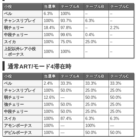
小役
当選率
テーブルA
テーブルB
テーブルC
ベル
6.3%
100%
–
–
チャンスリプレイ
100%
93.7%
6.3%
–
弱チェリー
18.4%
97.8%
–
2.2%
中段チェリー
100%
99.6%
0.4%
–
スイカ
100%
75.0%
25.0%
–
上記以外レア小役
100%
100%
–
–
・ボーナス
通常ART/モード4滞在時
小役
当選率
テーブルA
テーブルB
テーブルC
ベル
2.4%
33.3%
33.3%
33.3%
チャンスリプレイ
100%
50.0%
25.0%
25.0%
弱チェリー
12.6%
―
50.0%
50.0%
強チェリー
100%
50.0%
25.0%
25.0%
中段チェリー
100%
50.0%
25.0%
25.0%
スイカ
100%
87.4%
6.3%
6.3%
アモンボーナス
100%
―
100%
―
デビルボーナス
100%
―
50.0%
50.0%