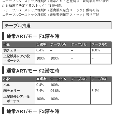
→テーブルA－ストック種別A（通常ART・悪魔襲来・妖鳥襲来のいずれ
かを抽選で決定するストック）獲得可能
→テーブルBーストック種別B（悪魔襲来確定ストック）獲得可能
→テーブルCーストック種別C（妖鳥襲来確定ストック）獲得可能
テーブル抽選
通常ART/モード1滞在時
小役
当選率
テーブルA
テーブルB
テーブルC
弱チェリー
0.4%
–
–
100%
上記以外レア小役
100%
100%
–
–
・ボーナス
通常ART/モード2滞在時
小役
当選率
テーブルA
テーブルB
テーブルC
ベル
0.4%
100%
–
–
弱チェリー
7.4%
94.6%
–
5.4%
上記以外レア小役
100%
100%
–
–
・ボーナス
通常ART/モード3滞在時