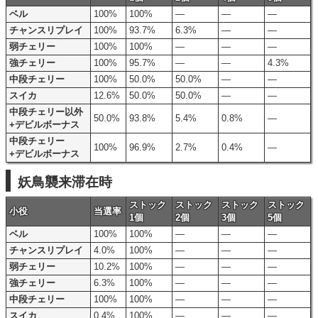
ベル
100%
100%
―
―
―
チャンスリプレイ
100%
93.7%
6.3%
―
―
弱チェリー
100%
100%
―
―
―
強チェリー
100%
95.7%
―
―
4.3%
中段チェリー
100%
50.0%
50.0%
―
―
スイカ
12.6%
50.0%
50.0%
―
―
中段チェリー以外
50.0%
93.8%
5.4%
0.8%
―
+デビルボーナス
中段チェリー
100%
96.9%
2.7%
0.4%
―
+デビルボーナス
妖鳥襲来滞在時
ストック
ストック
ストック
ストック
小役
当選率
1個
2個
3個
5個
ベル
100%
100%
―
―
―
チャンスリプレイ
4.0%
100%
―
―
―
弱チェリー
10.2%
100%
―
―
―
強チェリー
6.3%
100%
―
―
―
中段チェリー
100%
100%
―
―
―
スイカ
0.4%
100%
―
―
―