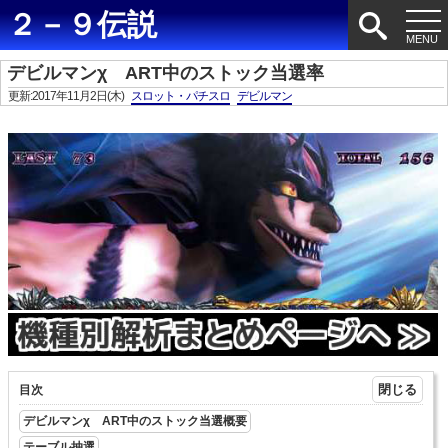
２－９伝説
デビルマンχ ART中のストック当選率
更新:2017年11月2日(木)
スロット・パチスロ
デビルマン
目次
デビルマンχ ART中のストック当選概要
テーブル抽選