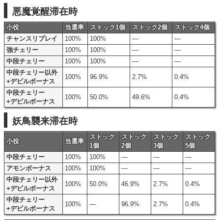
悪魔覚醒滞在時
小役
当選率
ストック1個
ストック2個
ストック4個
チャンスリプレイ
100%
100%
―
―
強チェリー
100%
100%
―
―
中段チェリー
100%
100%
―
―
中段チェリー以外
100%
96.9%
2.7%
0.4%
+デビルボーナス
中段チェリー
100%
50.0%
49.6%
0.4%
+デビルボーナス
妖鳥襲来滞在時
ストック
ストック
ストック
ストック
小役
当選率
1個
2個
3個
5個
中段チェリー
100%
100%
―
―
―
アモンボーナス
100%
100%
―
―
―
中段チェリー以外
100%
50.0%
46.9%
2.7%
0.4%
+デビルボーナス
中段チェリー
100%
―
96.9%
2.7%
0.4%
+デビルボーナス