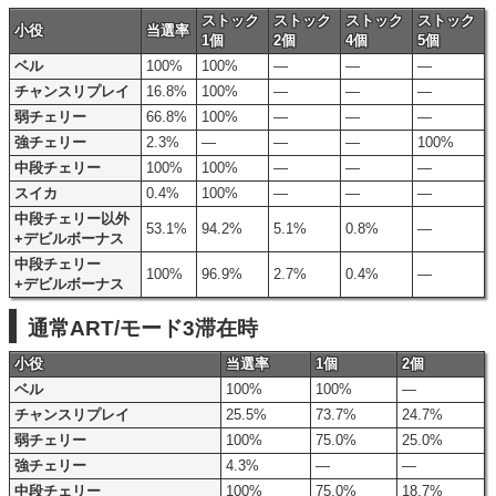
ストック
ストック
ストック
ストック
小役
当選率
1個
2個
4個
5個
ベル
100%
100%
―
―
―
チャンスリプレイ
16.8%
100%
―
―
―
弱チェリー
66.8%
100%
―
―
―
強チェリー
2.3%
―
―
―
100%
中段チェリー
100%
100%
―
―
―
スイカ
0.4%
100%
―
―
―
中段チェリー以外
53.1%
94.2%
5.1%
0.8%
―
+デビルボーナス
中段チェリー
100%
96.9%
2.7%
0.4%
―
+デビルボーナス
通常ART/モード3滞在時
小役
当選率
1個
2個
ベル
100%
100%
―
チャンスリプレイ
25.5%
73.7%
24.7%
弱チェリー
100%
75.0%
25.0%
強チェリー
4.3%
―
―
中段チェリー
100%
75.0%
18.7%