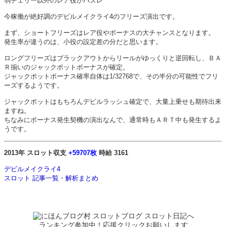
弱チェリー以外のレア役かハズレ
今稼働が絶好調のデビルメイクライ4のフリーズ演出です。
まず、ショートフリーズはレア役やボーナスの大チャンスとなります。
発生率が違うのは、小役の設定差の分だと思います。
ロングフリーズはブラックアウトからリールがゆっくりと逆回転し、ＢＡ
Ｒ揃いのジャックポットボーナスが確定。
ジャックポットボーナス確率自体は1/32768で、その半分の可能性でフリ
ーズするようです。
ジャックポットはもちろんデビルラッシュ確定で、大量上乗せも期待出来
ますね。
ちなみにボーナス発生契機の演出なんで、通常時もＡＲＴ中も発生するよ
うです。
2013年 スロット収支
+59707枚
時給 3161
デビルメイクライ4
スロット 記事一覧・解析まとめ
ランキング参加中！応援クリックお願いします