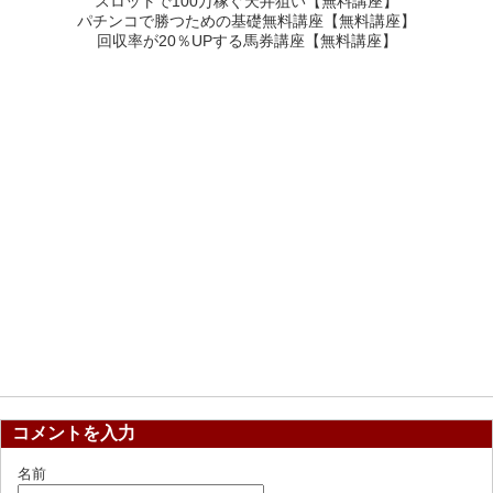
スロットで100万稼ぐ天井狙い【無料講座】
パチンコで勝つための基礎無料講座【無料講座】
回収率が20％UPする馬券講座【無料講座】
コメントを入力
名前