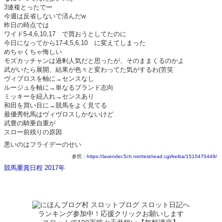
3連複とったでー
今週は反省しないで済んだw
昨日の時点では
ワイド5-4,6,10,17 で買おうとしてたのに
今日になってから17-4,5,6,10 に変えてしまった
めちゃくちゃ悔しい
モズカッチャンは過剰人気だと思ったが、そのままくるのかよ
武がいたら展開、結果が色々と変わってた気がするわ(苦笑
ヴィブロスを軸に→センスなし
ルージュを軸に→単なるブランド志向
ミッキーを紐入れ→センスあり
和田を買い目に→競馬をよく見てる
最優秀牝馬はヴィヴロスしかないけど
武豊の騎乗自重が
スロー前残りの原因
悪いのはフライデーのせい
参照：
https://lavender.5ch.net/test/read.cgi/keiba/1510470449/
競馬重賞日程 2017年
ランキング参加中！応援クリックお願いします