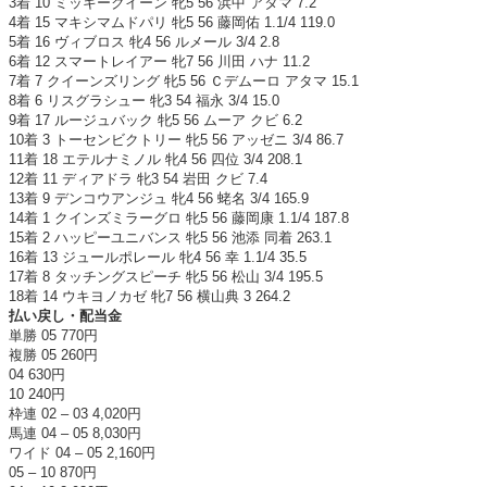
3着 10 ミッキークイーン 牝5 56 浜中 アタマ 7.2
4着 15 マキシマムドパリ 牝5 56 藤岡佑 1.1/4 119.0
5着 16 ヴィブロス 牝4 56 ルメール 3/4 2.8
6着 12 スマートレイアー 牝7 56 川田 ハナ 11.2
7着 7 クイーンズリング 牝5 56 Ｃデムーロ アタマ 15.1
8着 6 リスグラシュー 牝3 54 福永 3/4 15.0
9着 17 ルージュバック 牝5 56 ムーア クビ 6.2
10着 3 トーセンビクトリー 牝5 56 アッゼニ 3/4 86.7
11着 18 エテルナミノル 牝4 56 四位 3/4 208.1
12着 11 ディアドラ 牝3 54 岩田 クビ 7.4
13着 9 デンコウアンジュ 牝4 56 蛯名 3/4 165.9
14着 1 クインズミラーグロ 牝5 56 藤岡康 1.1/4 187.8
15着 2 ハッピーユニバンス 牝5 56 池添 同着 263.1
16着 13 ジュールポレール 牝4 56 幸 1.1/4 35.5
17着 8 タッチングスピーチ 牝5 56 松山 3/4 195.5
18着 14 ウキヨノカゼ 牝7 56 横山典 3 264.2
払い戻し・配当金
単勝 05 770円
複勝 05 260円
04 630円
10 240円
枠連 02 – 03 4,020円
馬連 04 – 05 8,030円
ワイド 04 – 05 2,160円
05 – 10 870円