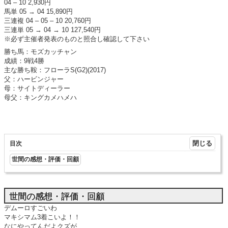
04 – 10 2,930円
馬単 05 → 04 15,890円
三連複 04 – 05 – 10 20,760円
三連単 05 → 04 → 10 127,540円
※必ず主催者発表のものと照合し確認して下さい
勝ち馬：モズカッチャン
成績：9戦4勝
主な勝ち鞍：フローラS(G2)(2017)
父：ハービンジャー
母：サイトディーラー
母父：キングカメハメハ
目次
世間の感想・評価・回顧
世間の感想・評価・回顧
デムーロすごいわ
マキシマム3着こいよ！！
なにやってんだよクズが