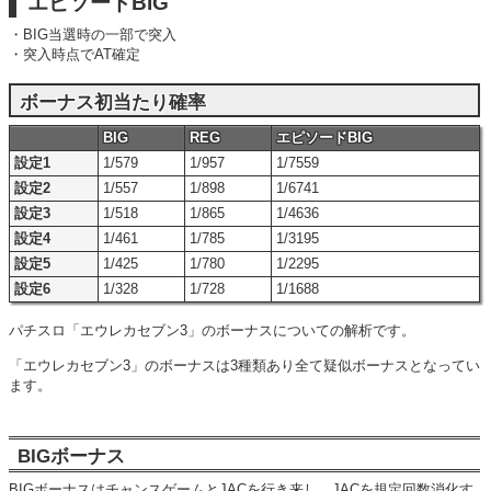
エピソードBIG
・BIG当選時の一部で突入
・突入時点でAT確定
ボーナス初当たり確率
BIG
REG
エピソードBIG
設定1
1/579
1/957
1/7559
設定2
1/557
1/898
1/6741
設定3
1/518
1/865
1/4636
設定4
1/461
1/785
1/3195
設定5
1/425
1/780
1/2295
設定6
1/328
1/728
1/1688
パチスロ「エウレカセブン3」のボーナスについての解析です。
「エウレカセブン3」のボーナスは3種類あり全て疑似ボーナスとなってい
ます。
BIGボーナス
BIGボーナスはチャンスゲームとJACを行き来し、JACを規定回数消化す