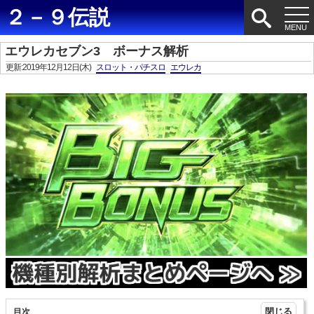
２－９伝説
エウレカセブン3 ボーナス解析
更新:2019年12月12日(木)
スロット・パチスロ
エウレカ
目次